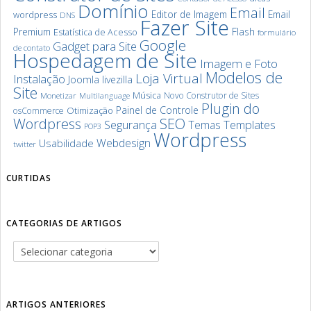
Domínio
Email
Editor de Imagem
Email
wordpress
DNS
Fazer Site
Premium
Flash
Estatística de Acesso
formulário
Google
Gadget para Site
de contato
Hospedagem de Site
Imagem e Foto
Modelos de
Loja Virtual
Instalação
Joomla
livezilla
Site
Música
Novo Construtor de Sites
Monetizar
Multilanguage
Plugin do
Painel de Controle
Otimização
osCommerce
SEO
Wordpress
Segurança
Templates
Temas
POP3
Wordpress
Webdesign
Usabilidade
twitter
CURTIDAS
CATEGORIAS DE ARTIGOS
ARTIGOS ANTERIORES