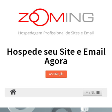
Hospede seu Site e Email
Agora
ASSINE JÁ!
MENU
Hospedagem
Email
WordPress
Faça seu Site
Domínios
Blog
Suporte