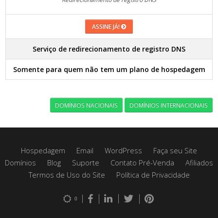
ASSINE JÁ!
Serviço de redirecionamento de registro DNS
Somente para quem não tem um plano de hospedagem
DOMÍNIOS NACIONAIS
DOMÍNIOS INTERNACIONAIS
Hospedagem
Email
WordPress
Faça seu Site
Domínios
Blog
Suporte
Contato Pré-Venda
Afiliados
Termos de Uso do Site
Política de Privacidade
0