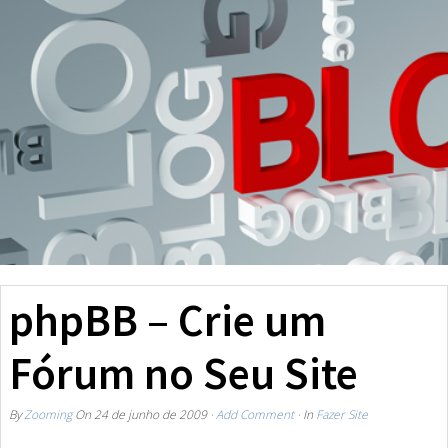
phpBB – Crie um
Fórum no Seu Site
By
Zooming
On
24 de junho de 2009
·
Add Comment
· In
Fazer Site