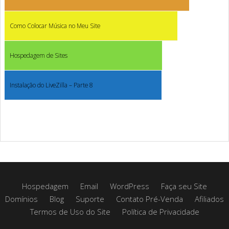
Como Colocar Música no Meu Site
Hospedagem de Sites
Instalação do LiveZilla – Parte 8
Hospedagem
Email
WordPress
Faça seu Site
Domínios
Blog
Suporte
Contato Pré-Venda
Afiliados
Termos de Uso do Site
Política de Privacidade