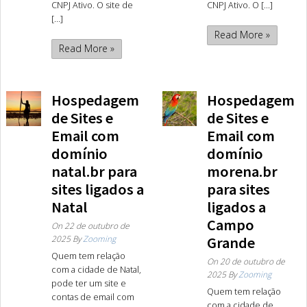
CNPJ Ativo. O site de
CNPJ Ativo. O [...]
[...]
Read More »
Read More »
Hospedagem
Hospedagem
de Sites e
de Sites e
Email com
Email com
domínio
domínio
natal.br para
morena.br
sites ligados a
para sites
Natal
ligados a
Campo
On
22 de outubro de
2025
By
Zooming
Grande
Quem tem relação
On
20 de outubro de
com a cidade de Natal,
2025
By
Zooming
pode ter um site e
Quem tem relação
contas de email com
com a cidade de