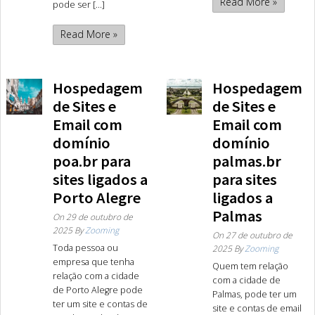
Read More »
pode ser [...]
Read More »
Hospedagem
Hospedagem
de Sites e
de Sites e
Email com
Email com
domínio
domínio
poa.br para
palmas.br
sites ligados a
para sites
Porto Alegre
ligados a
Palmas
On
29 de outubro de
2025
By
Zooming
On
27 de outubro de
Toda pessoa ou
2025
By
Zooming
empresa que tenha
Quem tem relação
relação com a cidade
com a cidade de
de Porto Alegre pode
Palmas, pode ter um
ter um site e contas de
site e contas de email