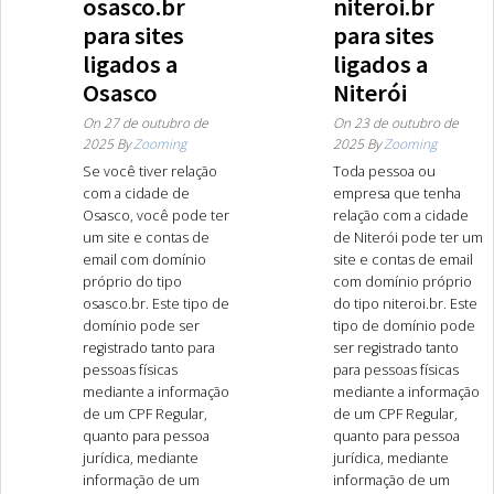
osasco.br
niteroi.br
para sites
para sites
ligados a
ligados a
Osasco
Niterói
On
27 de outubro de
On
23 de outubro de
2025
By
Zooming
2025
By
Zooming
Se você tiver relação
Toda pessoa ou
com a cidade de
empresa que tenha
Osasco, você pode ter
relação com a cidade
um site e contas de
de Niterói pode ter um
email com domínio
site e contas de email
próprio do tipo
com domínio próprio
osasco.br. Este tipo de
do tipo niteroi.br. Este
domínio pode ser
tipo de domínio pode
registrado tanto para
ser registrado tanto
pessoas físicas
para pessoas físicas
mediante a informação
mediante a informação
de um CPF Regular,
de um CPF Regular,
quanto para pessoa
quanto para pessoa
jurídica, mediante
jurídica, mediante
informação de um
informação de um