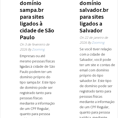
domínio
domínio
sampa.br
salvador.br
para sites
para sites
ligados à
ligados a
cidade de São
Salvador
Paulo
On
22 de janeiro de
2026
By
Zooming
On
3 de fevereiro de
Se você tiver relação
2026
By
Zooming
com a cidade de
Empresas ou até
Salvador, você pode
mesmo pessoas físicas
ter um site e contas de
ligadas à cidade de São
email com domínio
Paulo podem ter um
próprio do tipo
domínio próprio do
salvador.br. Este tipo
tipo sampa.br. Este tipo
de domínio pode ser
de domínio pode ser
registrado tanto para
registrado tanto para
pessoas físicas
pessoas físicas
mediante a informação
mediante a informação
de um CPF Regular,
de um CPF Regular,
quanto para pessoa
quanto para pessoa
jurídica, mediante