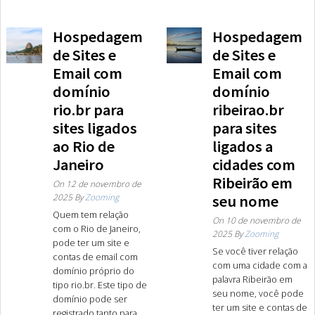
Hospedagem
Hospedagem
de Sites e
de Sites e
Email com
Email com
domínio
domínio
rio.br para
ribeirao.br
sites ligados
para sites
ao Rio de
ligados a
Janeiro
cidades com
Ribeirão em
On
12 de novembro de
2025
By
Zooming
seu nome
Quem tem relação
On
10 de novembro de
com o Rio de Janeiro,
2025
By
Zooming
pode ter um site e
Se você tiver relação
contas de email com
com uma cidade com a
domínio próprio do
palavra Ribeirão em
tipo rio.br. Este tipo de
seu nome, você pode
domínio pode ser
ter um site e contas de
registrado tanto para