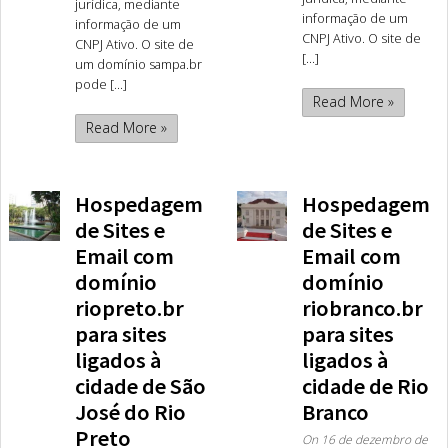
jurídica, mediante
informação de um
informação de um
CNPJ Ativo. O site de
CNPJ Ativo. O site de
[...]
um domínio sampa.br
pode [...]
Read More »
Read More »
Hospedagem
Hospedagem
de Sites e
de Sites e
Email com
Email com
domínio
domínio
riopreto.br
riobranco.br
para sites
para sites
ligados à
ligados à
cidade de São
cidade de Rio
José do Rio
Branco
Preto
On
16 de dezembro de