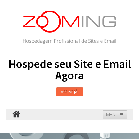
Hospede seu Site e Email
Agora
ASSINE JÁ!
MENU
Hospedagem
Email
WordPress
Faça seu Site
Domínios
Blog
Suporte