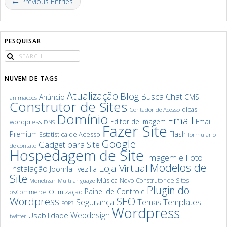
← Previous Entries
PESQUISAR
NUVEM DE TAGS
Atualização
Blog
Chat
Busca
Anúncio
CMS
animações
Construtor de Sites
dicas
Contador de Acesso
Domínio
Email
Editor de Imagem
Email
wordpress
DNS
Fazer Site
Premium
Flash
Estatística de Acesso
formulário
Google
Gadget para Site
de contato
Hospedagem de Site
Imagem e Foto
Modelos de
Loja Virtual
Instalação
Joomla
livezilla
Site
Música
Novo Construtor de Sites
Monetizar
Multilanguage
Plugin do
Painel de Controle
Otimização
osCommerce
SEO
Wordpress
Segurança
Templates
Temas
POP3
Wordpress
Webdesign
Usabilidade
twitter