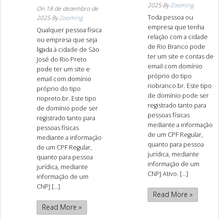
2025
By
Zooming
On
18 de dezembro de
Toda pessoa ou
2025
By
Zooming
empresa que tenha
Qualquer pessoa física
relação com a cidade
ou empresa que seja
de Rio Branco pode
ligada à cidade de São
ter um site e contas de
José do Rio Preto
email com domínio
pode ter um site e
próprio do tipo
email com domínio
riobranco.br. Este tipo
próprio do tipo
de domínio pode ser
riopreto.br. Este tipo
registrado tanto para
de domínio pode ser
pessoas físicas
registrado tanto para
mediante a informação
pessoas físicas
de um CPF Regular,
mediante a informação
quanto para pessoa
de um CPF Regular,
jurídica, mediante
quanto para pessoa
informação de um
jurídica, mediante
CNPJ Ativo. [...]
informação de um
CNPJ [...]
Read More »
Read More »