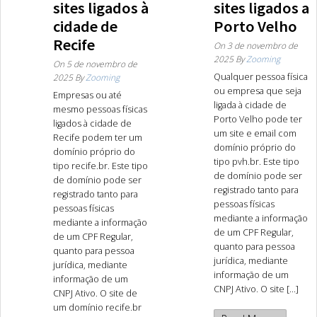
sites ligados à
sites ligados a
cidade de
Porto Velho
Recife
On
3 de novembro de
2025
By
Zooming
On
5 de novembro de
Qualquer pessoa física
2025
By
Zooming
ou empresa que seja
Empresas ou até
ligada à cidade de
mesmo pessoas físicas
Porto Velho pode ter
ligados à cidade de
um site e email com
Recife podem ter um
domínio próprio do
domínio próprio do
tipo pvh.br. Este tipo
tipo recife.br. Este tipo
de domínio pode ser
de domínio pode ser
registrado tanto para
registrado tanto para
pessoas físicas
pessoas físicas
mediante a informação
mediante a informação
de um CPF Regular,
de um CPF Regular,
quanto para pessoa
quanto para pessoa
jurídica, mediante
jurídica, mediante
informação de um
informação de um
CNPJ Ativo. O site [...]
CNPJ Ativo. O site de
um domínio recife.br