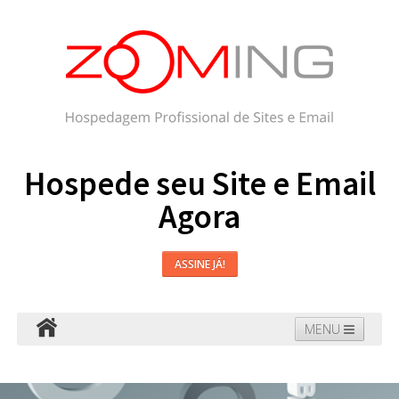
Hospede seu Site e Email
Agora
ASSINE JÁ!
MENU
Hospedagem
Email
WordPress
Faça seu Site
Domínios
Blog
Suporte