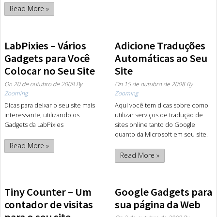
Read More »
LabPixies – Vários
Adicione Traduções
Gadgets para Você
Automáticas ao Seu
Colocar no Seu Site
Site
On
20 de outubro de 2008
By
On
15 de outubro de 2008
By
Zooming
Zooming
Dicas para deixar o seu site mais
Aqui você tem dicas sobre como
interessante, utilizando os
utilizar serviços de tradução de
Gadgets da LabPixies
sites online tanto do Google
quanto da Microsoft em seu site.
Read More »
Read More »
Tiny Counter – Um
Google Gadgets para
contador de visitas
sua página da Web