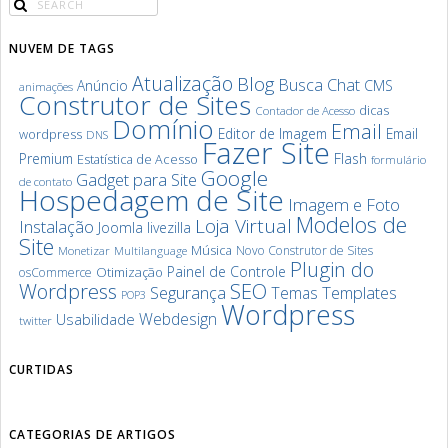
NUVEM DE TAGS
Atualização
Blog
Chat
Busca
Anúncio
CMS
animações
Construtor de Sites
dicas
Contador de Acesso
Domínio
Email
Editor de Imagem
Email
wordpress
DNS
Fazer Site
Premium
Flash
Estatística de Acesso
formulário
Google
Gadget para Site
de contato
Hospedagem de Site
Imagem e Foto
Modelos de
Loja Virtual
Instalação
Joomla
livezilla
Site
Música
Novo Construtor de Sites
Monetizar
Multilanguage
Plugin do
Painel de Controle
Otimização
osCommerce
SEO
Wordpress
Segurança
Templates
Temas
POP3
Wordpress
Webdesign
Usabilidade
twitter
CURTIDAS
CATEGORIAS DE ARTIGOS