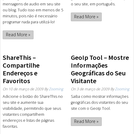
mensagens de audio em seu site
o seu site, em português.
ou blog. Tudo isso em menos de 5
minutos, pois não é necessário
Read More »
programar nada para utilizá-lo!
Read More »
ShareThis –
GeoIp Tool – Mostre
Compartilhe
Informações
Endereços e
Geográficas do Seu
Favoritos
Visitante
On
10 de março de 2009
By
Zooming
On
3 de março de 2009
By
Zooming
Adicione o botão do ShareThis no
Saiba como mostrar informações
seu site e aumente sua
geográficas dos visitantes do seu
visibilidade, permitindo que seus
site com o GeoIp Tool.
visitantes compartilhem
endereços e listas de páginas
Read More »
favoritas.