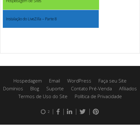
Hospedagem de Sites
Instalação do LiveZilla – Parte 8
Hospedagem
Email
WordPress
Faça seu Site
Domínios
Blog
Suporte
Contato Pré-Venda
Afiliados
Termos de Uso do Site
Política de Privacidade
2