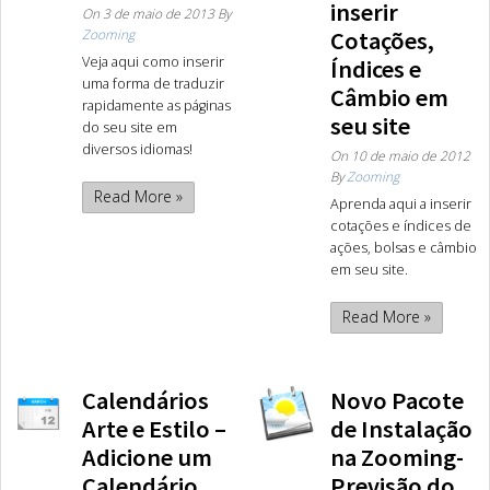
inserir
On
3 de maio de 2013
By
Zooming
Cotações,
Veja aqui como inserir
Índices e
uma forma de traduzir
Câmbio em
rapidamente as páginas
seu site
do seu site em
diversos idiomas!
On
10 de maio de 2012
By
Zooming
Read More »
Aprenda aqui a inserir
cotações e índices de
ações, bolsas e câmbio
em seu site.
Read More »
Calendários
Novo Pacote
Arte e Estilo –
de Instalação
Adicione um
na Zooming-
Calendário
Previsão do