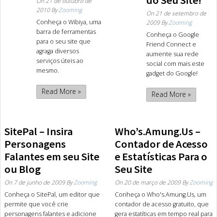
do Seu Site!
On
21 de outubro de
2010
By
Zooming
On
21 de setembro de
Conheça o Wibiya, uma
2009
By
Zooming
barra de ferramentas
Conheça o Google
para o seu site que
Friend Connect e
agraga diversos
aumente sua rede
serviços úteis ao
social com mais este
mesmo.
gadget do Google!
Read More »
Read More »
SitePal – Insira
Who’s.Amung.Us –
Personagens
Contador de Acesso
Falantes em seu Site
e Estatísticas Para o
ou Blog
Seu Site
On
7 de junho de 2009
By
Zooming
On
20 de março de 2009
By
Zooming
Conheça o SitePal, um editor que
Conheça o Who's.Amung.Us, um
permite que você crie
contador de acesso gratuito, que
personagens falantes e adicione
gera estatíticas em tempo real para