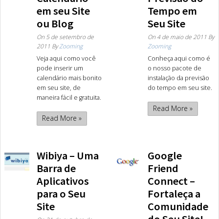
em seu Site
Tempo em
ou Blog
Seu Site
On
5 de setembro de
On
4 de maio de 2011
By
2011
By
Zooming
Zooming
Veja aqui como você
Conheça aqui como é
pode inserir um
o nosso pacote de
calendário mais bonito
instalação da previsão
em seu site, de
do tempo em seu site.
maneira fácil e gratuita.
Read More »
Read More »
Wibiya – Uma
Google
Barra de
Friend
Aplicativos
Connect –
para o Seu
Fortaleça a
Site
Comunidade