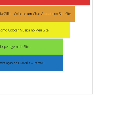
iveZilla – Coloque um Chat Gratuito no Seu Site
omo Colocar Música no Meu Site
Hospedagem de Sites
nstalação do LiveZilla – Parte 8