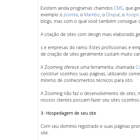
Existem ainda programas chamdos
CMS
, que g
exemplo o
Joomla
, o
Mambo
, o
Drupal
, o
Xoop
blogs, mas com o qual você também consegue cri
A criação de sites com design mais elaborado ger
s e empresas do ramo. Estes profissionais e 
de criação de sites geralmente custam muito ca
A Zooming oferece uma ferramenta, chamada
Co
construir sozinhos suas páginas, utilizando som
mínimo de conhecimentos técnicos para isto.
A Zooming não faz o desenvolvimento de sites, n
nossos clientes possam fazer seu sites sozinhos
3- Hospedagem de seu site
Com seu domínio registrado e suas páginas pro
site.