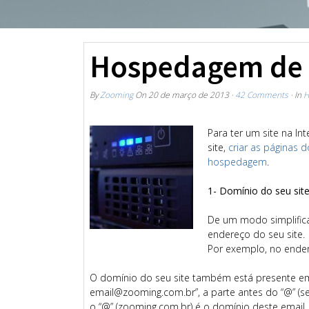
Hospedagem de 
By
Zooming
On
20 de março de 2013
·
42 Comments
· In
H
Para ter um site na In
site,
criar as páginas d
hospedagem
.
1- Domínio do seu sit
De um modo simplifi
endereço do seu site.
Por exemplo, no ender
O domínio do seu site também está presente em 
email@zooming.com.br”, a parte antes do “@” (se
o “@” (zooming.com.br) é o domínio deste email.