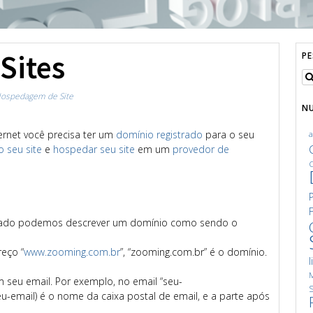
Sites
P
ospedagem de Site
N
ternet você precisa ter um
domínio registrado
para o seu
o seu site
e
hospedar seu site
em um
provedor de
C
e
cado podemos descrever um domínio como sendo o
eço “
www.zooming.com.br
”, “zooming.com.br” é o domínio.
l
M
seu email. Por exemplo, no email “seu-
S
u-email) é o nome da caixa postal de email, e a parte após