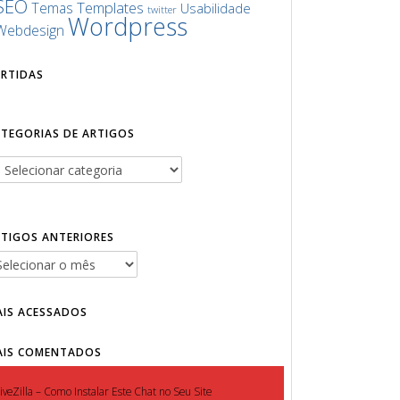
SEO
Templates
Temas
Usabilidade
twitter
Wordpress
Webdesign
URTIDAS
ATEGORIAS DE ARTIGOS
RTIGOS ANTERIORES
AIS ACESSADOS
AIS COMENTADOS
iveZilla – Como Instalar Este Chat no Seu Site