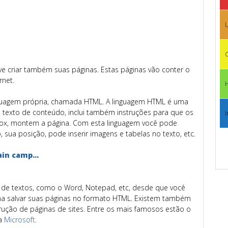
L
C
eve criar também suas páginas. Estas páginas vão conter o
rnet.
nguagem própria, chamada HTML. A linguagem HTML é uma
texto de conteúdo, inclui também instruções para que os
I
 Fox, montem a página. Com esta linguagem você pode
 sua posição, pode inserir imagens e tabelas no texto, etc.
s de textos, como o Word, Notepad, etc, desde que você
ma salvar suas páginas no formato HTML. Existem também
rução de páginas de sites. Entre os mais famosos estão o
da
Microsoft
.