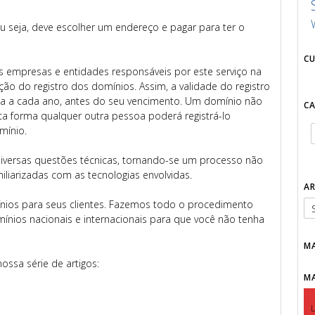
ou seja, deve escolher um endereço e pagar para ter o
C
s empresas e entidades responsáveis por este serviço na
ão do registro dos domínios. Assim, a validade do registro
a a cada ano, antes do seu vencimento. Um domínio não
C
sta forma qualquer outra pessoa poderá registrá-lo
mínio.
diversas questões técnicas, tornando-se um processo não
iliarizadas com as tecnologias envolvidas.
A
ínios para seus clientes. Fazemos todo o procedimento
omínios nacionais e internacionais para que você não tenha
M
ossa série de artigos:
M
L