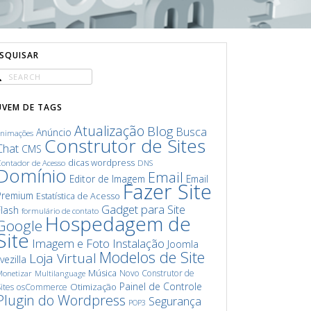
ESQUISAR
UVEM DE TAGS
Atualização
Blog
Busca
Anúncio
animações
Construtor de Sites
Chat
CMS
dicas wordpress
ontador de Acesso
DNS
Domínio
Email
Editor de Imagem
Email
Fazer Site
Premium
Estatística de Acesso
Gadget para Site
Flash
formulário de contato
Hospedagem de
Google
Site
Imagem e Foto
Instalação
Joomla
Modelos de Site
Loja Virtual
ivezilla
Música
Novo Construtor de
onetizar
Multilanguage
Painel de Controle
Otimização
ites
osCommerce
Plugin do Wordpress
Segurança
POP3