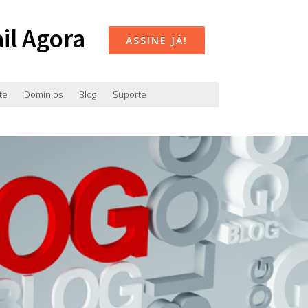
il Agora
ASSINE JÁ!
te
Domínios
Blog
Suporte