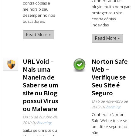
Conheça aqui um
contra cópias e
plugin muito bom para
melhora o seu
proteger seu site
desempenho nos
contra cópias
buscadores.
indevidas.
Read More »
Read More »
URL Void –
Norton Safe
Mais uma
Web –
Maneira de
Verifique se
Saber se um
Seu Site é
site ou Blog
Seguro
possui Virus
On
6 de novembro de
ou Malware
2009
By
Zooming
Conheça o Norton
On
15 de outubro de
Safe Web e teste se
2010
By
Zooming
um site é seguro ou
Saiba se um site ou
não.