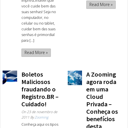
imprescindível que
Read More »
você cuide bem das
suas senhas! Seja no
computador, no
celular ou no tablet,
cuidar bem das suas
senhas é primordial
para [...]
Read More »
Boletos
A Zooming
Maliciosos
agora roda
fraudando o
em uma
Registro.BR –
Cloud
Cuidado!
Privada –
Conheça os
On
23 de novembro de
2011
By
Zooming
benefícios
Conheça aqui os tipos
desta