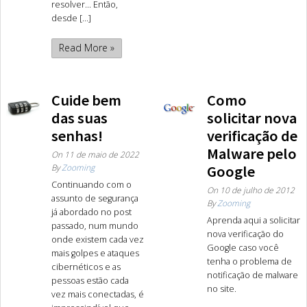
resolver… Então,
desde [...]
Read More »
Cuide bem
Como
das suas
solicitar nova
senhas!
verificação de
Malware pelo
On
11 de maio de 2022
By
Zooming
Google
Continuando com o
On
10 de julho de 2012
assunto de segurança
By
Zooming
já abordado no post
Aprenda aqui a solicitar
passado, num mundo
nova verificação do
onde existem cada vez
Google caso você
mais golpes e ataques
tenha o problema de
cibernéticos e as
notificação de malware
pessoas estão cada
no site.
vez mais conectadas, é