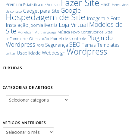
Fazer Site
Premium
Flash
Estatística de Acesso
formulário
Google
Gadget para Site
de contato
Hospedagem de Site
Imagem e Foto
Modelos de
Loja Virtual
Instalação
Joomla
livezilla
Site
Música
Novo Construtor de Sites
Monetizar
Multilanguage
Plugin do
Painel de Controle
Otimização
osCommerce
SEO
Wordpress
Segurança
Templates
Temas
POP3
Wordpress
Webdesign
Usabilidade
twitter
CURTIDAS
CATEGORIAS DE ARTIGOS
ARTIGOS ANTERIORES