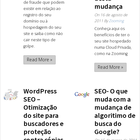
de fraude que podem
mudança
existir em relação ao
registro do seu
On
16 de agosto de
2011
By
Zooming
domínio ou à
hospedagem do seu
Conheça aqui os
site e saiba como não
benefícios de ter o
cair neste tipo de
seu site hospedado
golpe.
numa Cloud Privada,
como na Zooming
Read More »
Read More »
WordPress
SEO- O que
SEO –
muda com a
Otimização
mudança de
do site para
algoritimo de
buscadores e
busca do
proteção
Google?
contra cópias
On
15 de março de 2011