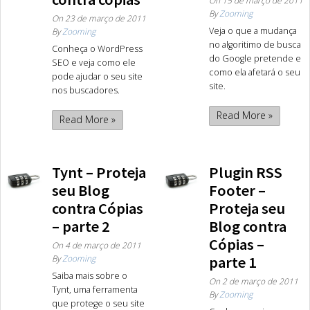
By
Zooming
On
23 de março de 2011
Veja o que a mudança
By
Zooming
no algoritimo de busca
Conheça o WordPress
do Google pretende e
SEO e veja como ele
como ela afetará o seu
pode ajudar o seu site
site.
nos buscadores.
Read More »
Read More »
Tynt – Proteja
Plugin RSS
seu Blog
Footer –
contra Cópias
Proteja seu
– parte 2
Blog contra
Cópias –
On
4 de março de 2011
By
Zooming
parte 1
Saiba mais sobre o
On
2 de março de 2011
Tynt, uma ferramenta
By
Zooming
que protege o seu site