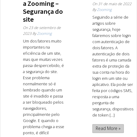
a Zooming –
On
31 de maio de 2022
Segurança do
By
Zooming
Seguindo a série de
site
artigos sobre
On
23 de setembro de
segurança, hoje
2023
By
Zooming
falaremos sobre login
Um dos fatores muito
com autenticação de
importantes na
dois fatores. A
eficiência de um site,
autenticação de dois
mas que muitas vezes
fatores é uma camada
passa despercebido, é
extra de proteção da
a segurança do site.
sua conta na hora do
Esse problema
login em um site ou
normalmente só é
aplicativo. Ela pode ser
lembrado quando um
feita por códigos SMS,
site é invadido e passa
resposta a uma
a ser bloqueado pelos
pergunta de
navegadores,
segurança, dispositivos
principalmente pelo
de token [...]
Google. E quando o
problema chega a esse
Read More »
ponto, é difícil