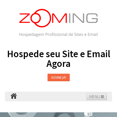
Hospede seu Site e Email
Agora
ASSINE JÁ!
MENU
Hospedagem
Email
WordPress
Faça seu Site
Domínios
Blog
Suporte