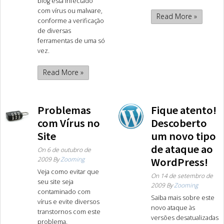
blog está infectado
com vírus ou malware,
Read More »
conforme a verificação
de diversas
ferramentas de uma só
vez.
Read More »
Problemas
Fique atento!
com Vírus no
Descoberto
Site
um novo tipo
de ataque ao
On
6 de outubro de
2009
By
Zooming
WordPress!
Veja como evitar que
On
14 de setembro de
seu site seja
2009
By
Zooming
contaminado com
Saiba mais sobre este
vírus e evite diversos
novo ataque às
transtornos com este
versões desatualizadas
problema.