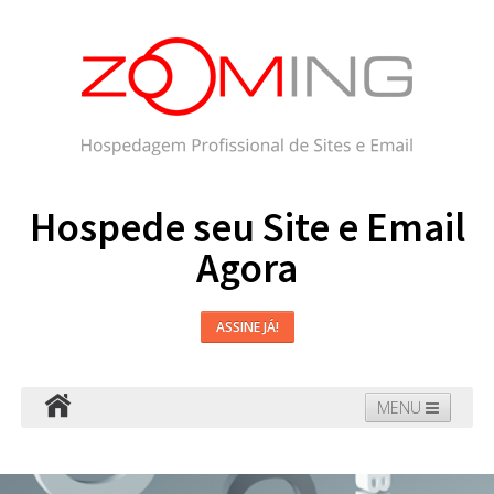
Hospede seu Site e Email
Agora
ASSINE JÁ!
MENU
Hospedagem
Email
WordPress
Faça seu Site
Domínios
Blog
Suporte