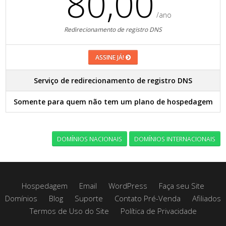
80,00
/ano
Redirecionamento de registro DNS
ASSINE JÁ!
Serviço de redirecionamento de registro DNS
Somente para quem não tem um plano de hospedagem
DOMÍNIOS NACIONAIS
DOMÍNIOS INTERNACIONAIS
Hospedagem
Email
WordPress
Faça seu Site
Domínios
Blog
Suporte
Contato Pré-Venda
Afiliados
Termos de Uso do Site
Política de Privacidade