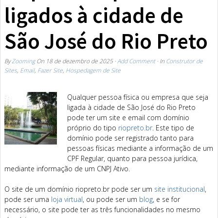
ligados à cidade de
São José do Rio Preto
By
Zooming
On
18 de dezembro de 2025
·
Add Comment
· In
Construtor de
Sites
,
Email
,
Fazer Site
,
Hospedagem de Site
Qualquer pessoa física ou empresa que seja
ligada à cidade de São José do Rio Preto
pode ter um site e email com domínio
próprio do tipo
riopreto.br
. Este tipo de
domínio pode ser registrado tanto para
pessoas físicas mediante a informação de um
CPF Regular, quanto para pessoa jurídica,
mediante informação de um CNPJ Ativo.
O site de um domínio riopreto.br pode ser um
site institucional
,
pode ser uma
loja virtual
, ou pode ser um
blog
, e se for
necessário, o site pode ter as três funcionalidades no mesmo