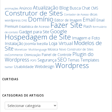
Atualização
Blog
Chat
Busca
Anúncio
CMS
animações
Construtor de Sites
dicas
Contador de Acesso
Domínio
Email
Editor de Imagem
Email
wordpress
DNS
Fazer Site
Premium
Flash
Estatística de Acesso
formulário
Google
Gadget para Site
de contato
Hospedagem de Site
Imagem e Foto
Modelos de
Loja Virtual
Instalação
Joomla
livezilla
Site
Música
Novo Construtor de Sites
Monetizar
Multilanguage
Plugin do
Painel de Controle
Otimização
osCommerce
SEO
Wordpress
Segurança
Templates
Temas
POP3
Wordpress
Webdesign
Usabilidade
twitter
CURTIDAS
CATEGORIAS DE ARTIGOS