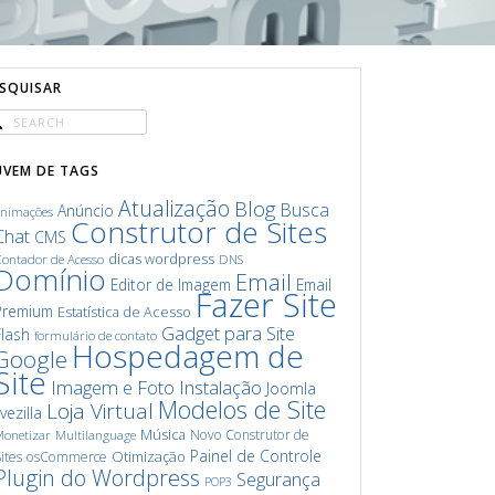
ESQUISAR
UVEM DE TAGS
Atualização
Blog
Busca
Anúncio
animações
Construtor de Sites
Chat
CMS
dicas wordpress
ontador de Acesso
DNS
Domínio
Email
Editor de Imagem
Email
Fazer Site
Premium
Estatística de Acesso
Gadget para Site
Flash
formulário de contato
Hospedagem de
Google
Site
Imagem e Foto
Instalação
Joomla
Modelos de Site
Loja Virtual
ivezilla
Música
Novo Construtor de
onetizar
Multilanguage
Painel de Controle
Otimização
ites
osCommerce
Plugin do Wordpress
Segurança
POP3