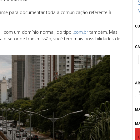
nte para documentar toda a comunicação referente à
C
il
com um domínio normal, do tipo
.com.br
também. Mas
 o setor de transmissão, você tem mais possibilidades de
C
A
M
M
L