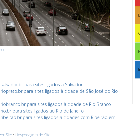
L
C
om
I
lvador.br para sites ligados a Salvador
opreto.br para sites ligados à cidade de São José do Rio
obranco.br para sites ligados à cidade de Rio Branco
o.br para sites ligados ao Rio de Janeiro
beirao.br para sites ligados a cidades com Ribeirão em
zer Site
•
Hospedagem de Site