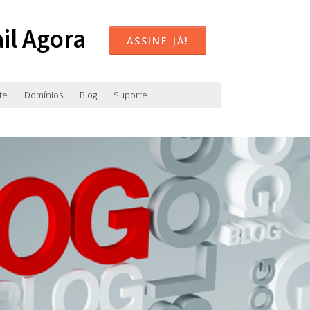
il Agora
ASSINE JÁ!
te
Domínios
Blog
Suporte