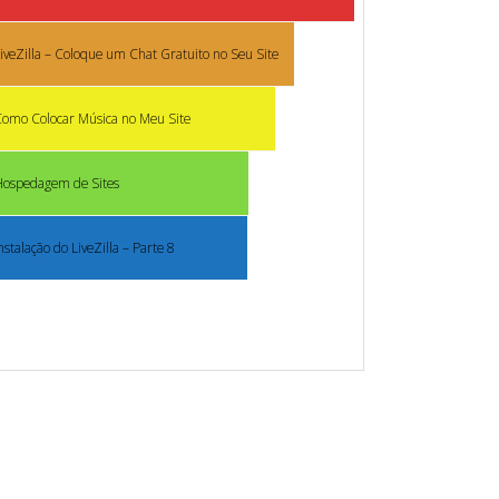
iveZilla – Coloque um Chat Gratuito no Seu Site
omo Colocar Música no Meu Site
Hospedagem de Sites
nstalação do LiveZilla – Parte 8