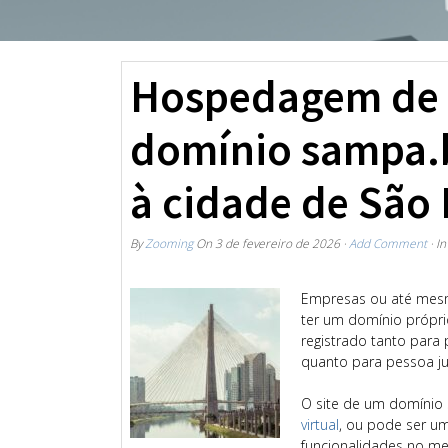
Hospedagem de S
domínio sampa.br
à cidade de São
By
Zooming
On
3 de fevereiro de 2026
·
Add Comment
· I
Empresas ou até mesm
ter um domínio própri
registrado tanto para
quanto para pessoa ju
O site de um domínio
virtual
, ou pode ser u
funcionalidades no m