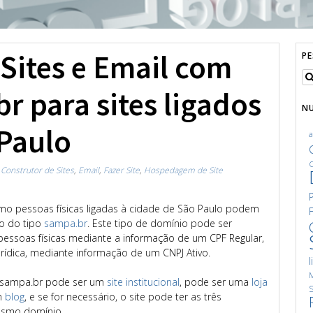
ites e Email com
P
 para sites ligados
N
 Paulo
C
n
Construtor de Sites
,
Email
,
Fazer Site
,
Hospedagem de Site
o pessoas físicas ligadas à cidade de São Paulo podem
o do tipo
sampa.br
. Este tipo de domínio pode ser
 pessoas físicas mediante a informação de um CPF Regular,
rídica, mediante informação de um CNPJ Ativo.
l
M
 sampa.br pode ser um
site institucional
, pode ser uma
loja
S
m
blog
, e se for necessário, o site pode ter as três
esmo domínio