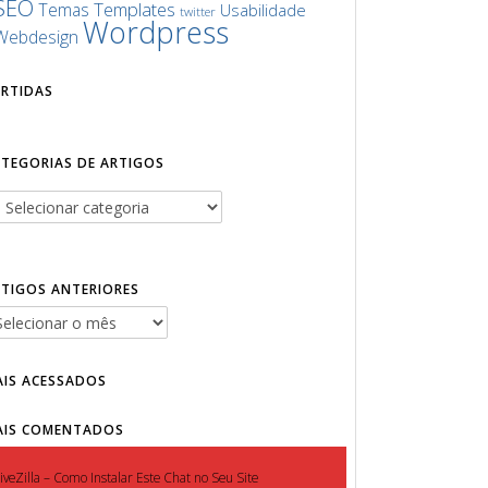
SEO
Templates
Temas
Usabilidade
twitter
Wordpress
Webdesign
URTIDAS
ATEGORIAS DE ARTIGOS
RTIGOS ANTERIORES
AIS ACESSADOS
AIS COMENTADOS
iveZilla – Como Instalar Este Chat no Seu Site