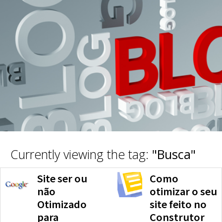
Currently viewing the tag:
"Busca"
Site ser ou
Como
não
otimizar o seu
Otimizado
site feito no
para
Construtor