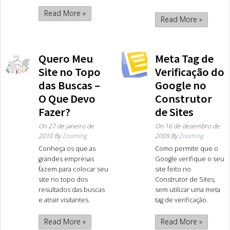
Read More »
Read More »
Quero Meu
Meta Tag de
Site no Topo
Verificação do
das Buscas –
Google no
O Que Devo
Construtor
Fazer?
de Sites
On
27 de janeiro de
On
16 de dezembro de
2010
By
Zooming
2009
By
Zooming
Conheça os que as
Como permitir que o
grandes empresas
Google verifique o seu
fazem para colocar seu
site feito no
site no topo dos
Construtor de Sites,
resultados das buscas
sem utilizar uma meta
e atrair visitantes.
tag de verificação.
Read More »
Read More »