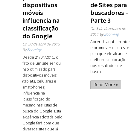
dispositivos
de Sites para
móveis
buscadores –
influencia na
Parte 3
classificação
On
3 de dezembro de
do Google
2011
By
Zooming
Aprenda aqui a manter
On
30 de abril de 2015
e promover o seu site
By
Zooming
para que ele alcance
Desde 21/04/2015, o
melhores colocações
fato de um site ser ou
nos resultados de
não otimizado para
busca.
dispositivos móveis
(tablets, celulares e
Read More »
smatphones)
influencia na
classificação do
mesmo nas listas de
busca do Google. Esta
exigência adotada pelo
Google fará com que
diversos sites que já