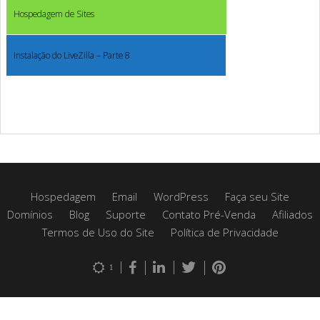
Hospedagem de Sites
Instalação do LiveZilla – Parte 8
Hospedagem
Email
WordPress
Faça seu Site
Domínios
Blog
Suporte
Contato Pré-Venda
Afiliados
Termos de Uso do Site
Política de Privacidade
1