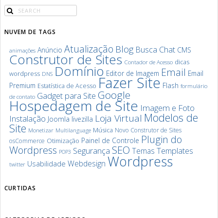
NUVEM DE TAGS
Atualização
Blog
Chat
Busca
Anúncio
CMS
animações
Construtor de Sites
dicas
Contador de Acesso
Domínio
Email
Editor de Imagem
Email
wordpress
DNS
Fazer Site
Premium
Flash
Estatística de Acesso
formulário
Google
Gadget para Site
de contato
Hospedagem de Site
Imagem e Foto
Modelos de
Loja Virtual
Instalação
Joomla
livezilla
Site
Música
Novo Construtor de Sites
Monetizar
Multilanguage
Plugin do
Painel de Controle
Otimização
osCommerce
SEO
Wordpress
Segurança
Templates
Temas
POP3
Wordpress
Webdesign
Usabilidade
twitter
CURTIDAS