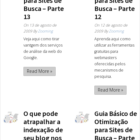
para Sites de
para Sites de
Busca – Parte
Busca – Parte
13
12
On
13 de agosto de
On
12 de agosto de
2009
By
Zooming
2009
By
Zooming
Veja aqui como tirar
Aprenda aqui como
vantgem dos serviços
utilizar as ferramentas
de análise da web do
gratuitas para
Google.
webmasters
oferecidas pelos
mecanismos de
Read More »
pesquisa.
Read More »
O que pode
Guia Básico de
atrapalhar a
Otimização
indexação de
para Sites de
seu blog nos
Busca – Parte