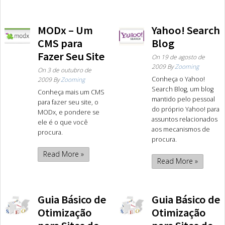
MODx – Um
Yahoo! Search
CMS para
Blog
Fazer Seu Site
On
19 de agosto de
2009
By
Zooming
On
3 de outubro de
Conheça o Yahoo!
2009
By
Zooming
Search Blog, um blog
Conheça mais um CMS
mantido pelo pessoal
para fazer seu site, o
do próprio Yahoo! para
MODx, e pondere se
assuntos relacionados
ele é o que você
aos mecanismos de
procura.
procura.
Read More »
Read More »
Guia Básico de
Guia Básico de
Otimização
Otimização