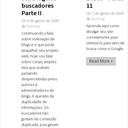
buscadores
11
Parte II
On
7 de agosto de 2009
By
Zooming
On
9 de agosto de 2009
Aprenda aqui como
By
Zooming
divulgar seu site
Continuando a falar
corretamente para
sobre indexação de
otimizá-lo para sites de
blogs e o que pode
busca como o Google.
atrapalhar seu projeto
web, hoje vou falar
Read More »
sobre coisas simples
mas que acabam
passando
despercebidas pelos
autores e
administradores de
blogs. A questão da
duplicidade de
informações. Os
buscadores não
gostam de conteúdo
duplicado, pois geram