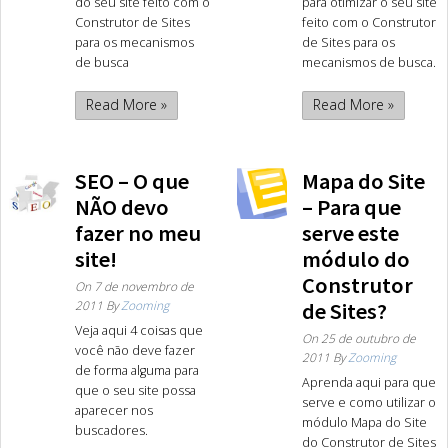
do seu site feito com o
para otimizar o seu site
Construtor de Sites
feito com o Construtor
para os mecanismos
de Sites para os
de busca
mecanismos de busca.
Read More »
Read More »
SEO – O que
Mapa do Site
NÃO devo
– Para que
fazer no meu
serve este
site!
módulo do
Construtor
On
7 de novembro de
2011
By
Zooming
de Sites?
Veja aqui 4 coisas que
On
25 de outubro de
você não deve fazer
2011
By
Zooming
de forma alguma para
Aprenda aqui para que
que o seu site possa
serve e como utilizar o
aparecer nos
módulo Mapa do Site
buscadores.
do Construtor de Sites