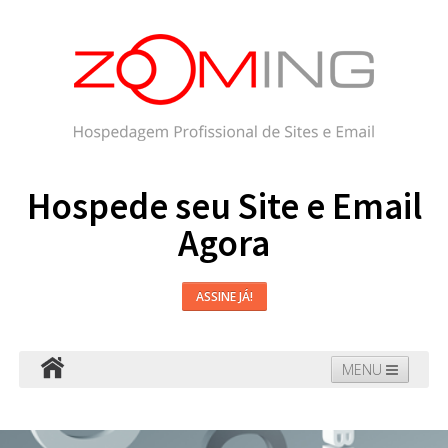
Hospede seu Site e Email
Agora
ASSINE JÁ!
MENU
Hospedagem
Email
WordPress
Faça seu Site
Domínios
Blog
Suporte