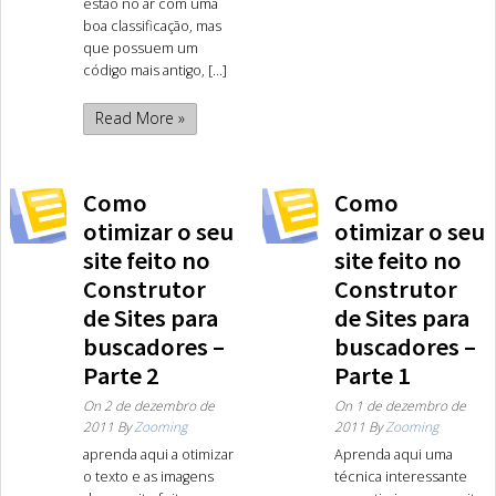
estão no ar com uma
boa classificação, mas
que possuem um
código mais antigo, [...]
Read More »
Como
Como
otimizar o seu
otimizar o seu
site feito no
site feito no
Construtor
Construtor
de Sites para
de Sites para
buscadores –
buscadores –
Parte 2
Parte 1
On
2 de dezembro de
On
1 de dezembro de
2011
By
Zooming
2011
By
Zooming
aprenda aqui a otimizar
Aprenda aqui uma
o texto e as imagens
técnica interessante