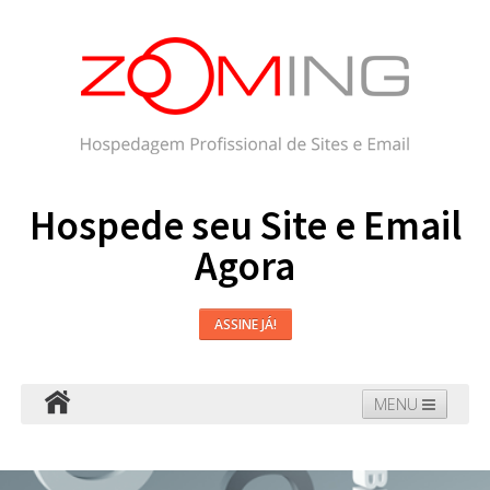
Hospede seu Site e Email
Agora
ASSINE JÁ!
MENU
Hospedagem
Email
WordPress
Faça seu Site
Domínios
Blog
Suporte