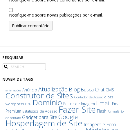
Notifique-me sobre novas publicações por e-mail.
PESQUISAR
NUVEM DE TAGS
Atualização
Blog
Chat
Busca
Anúncio
CMS
animações
Construtor de Sites
dicas
Contador de Acesso
Domínio
Email
Editor de Imagem
Email
wordpress
DNS
Fazer Site
Premium
Flash
Estatística de Acesso
formulário
Google
Gadget para Site
de contato
Hospedagem de Site
Imagem e Foto