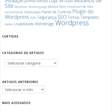
Modelos de
Loja Virtual
Instalação
Joomla
livezilla
Site
Música
Novo Construtor de Sites
Monetizar
Multilanguage
Plugin do
Painel de Controle
Otimização
osCommerce
SEO
Wordpress
Segurança
Templates
Temas
POP3
Wordpress
Webdesign
Usabilidade
twitter
CURTIDAS
CATEGORIAS DE ARTIGOS
ARTIGOS ANTERIORES
MAIS ACESSADOS