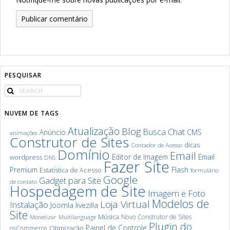
PESQUISAR
NUVEM DE TAGS
Atualização
Blog
Chat
Busca
Anúncio
CMS
animações
Construtor de Sites
dicas
Contador de Acesso
Domínio
Email
Editor de Imagem
Email
wordpress
DNS
Fazer Site
Premium
Flash
Estatística de Acesso
formulário
Google
Gadget para Site
de contato
Hospedagem de Site
Imagem e Foto
Modelos de
Loja Virtual
Instalação
Joomla
livezilla
Site
Música
Novo Construtor de Sites
Monetizar
Multilanguage
Plugin do
Painel de Controle
Otimização
osCommerce