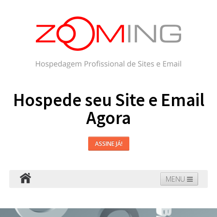
Hospede seu Site e Email
Agora
ASSINE JÁ!
MENU
Hospedagem
Email
WordPress
Faça seu Site
Domínios
Blog
Suporte