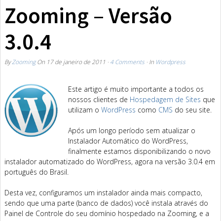
Zooming – Versão
3.0.4
By
Zooming
On
17 de janeiro de 2011
·
4 Comments
· In
Wordpress
Este artigo é muito importante a todos os
nossos clientes de
Hospedagem de Sites
que
utilizam o
WordPress
como
CMS
do seu site.
Após um longo período sem atualizar o
Instalador Automático do WordPress,
finalmente estamos disponibilizando o novo
instalador automatizado do WordPress, agora na versão 3.0.4 em
português do Brasil.
Desta vez, configuramos um instalador ainda mais compacto,
sendo que uma parte (banco de dados) você instala através do
Painel de Controle do seu domínio hospedado na Zooming, e a