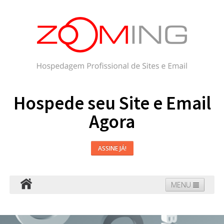
Hospede seu Site e Email
Agora
ASSINE JÁ!
MENU
Hospedagem
Email
WordPress
Faça seu Site
Domínios
Blog
Suporte