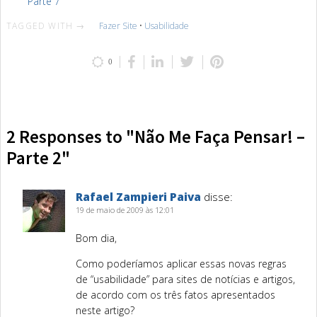
Parte 7
TAGGED WITH →
Fazer Site
•
Usabilidade
0
2 Responses to "Não Me Faça Pensar! –
Parte 2"
Rafael Zampieri Paiva
disse:
19 de maio de 2009 às 12:01
Bom dia,
Como poderíamos aplicar essas novas regras
de “usabilidade” para sites de notícias e artigos,
de acordo com os três fatos apresentados
neste artigo?