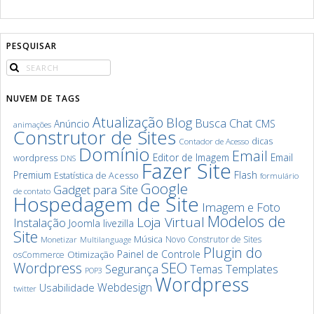
PESQUISAR
NUVEM DE TAGS
Atualização
Blog
Chat
Busca
Anúncio
CMS
animações
Construtor de Sites
dicas
Contador de Acesso
Domínio
Email
Editor de Imagem
Email
wordpress
DNS
Fazer Site
Premium
Flash
Estatística de Acesso
formulário
Google
Gadget para Site
de contato
Hospedagem de Site
Imagem e Foto
Modelos de
Loja Virtual
Instalação
Joomla
livezilla
Site
Música
Novo Construtor de Sites
Monetizar
Multilanguage
Plugin do
Painel de Controle
Otimização
osCommerce
SEO
Wordpress
Segurança
Templates
Temas
POP3
Wordpress
Webdesign
Usabilidade
twitter