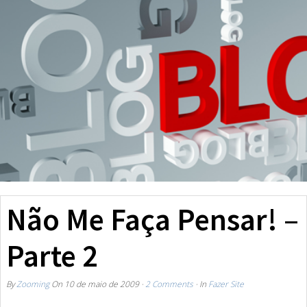
Não Me Faça Pensar! –
Parte 2
By
Zooming
On
10 de maio de 2009
·
2 Comments
· In
Fazer Site