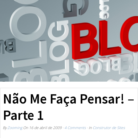
Não Me Faça Pensar! –
Parte 1
By
Zooming
On
16 de abril de 2009
·
4 Comments
· In
Construtor de Sites