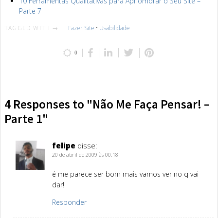
10 Ferramentas Qualitativas para Apriomorar o Seu Site –
Parte 7
TAGGED WITH →
Fazer Site
•
Usabilidade
0
4 Responses to "Não Me Faça Pensar! –
Parte 1"
felipe
disse:
20 de abril de 2009 às 00:18
é me parece ser bom mais vamos ver no q vai
dar!
Responder