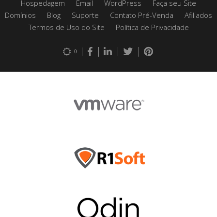
Hospedagem
Email
WordPress
Faça seu Site
Domínios
Blog
Suporte
Contato Pré-Venda
Afiliados
Termos de Uso do Site
Política de Privacidade
0