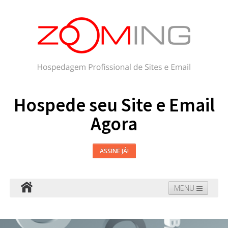
Hospede seu Site e Email
Agora
ASSINE JÁ!
MENU
Hospedagem
Email
WordPress
Faça seu Site
Domínios
Blog
Suporte