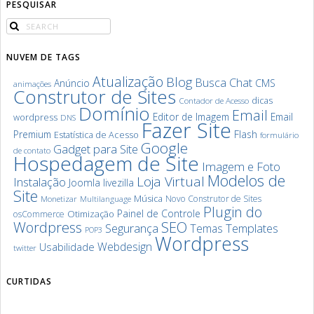
PESQUISAR
NUVEM DE TAGS
Atualização
Blog
Chat
Busca
Anúncio
CMS
animações
Construtor de Sites
dicas
Contador de Acesso
Domínio
Email
Editor de Imagem
Email
wordpress
DNS
Fazer Site
Premium
Flash
Estatística de Acesso
formulário
Google
Gadget para Site
de contato
Hospedagem de Site
Imagem e Foto
Modelos de
Loja Virtual
Instalação
Joomla
livezilla
Site
Música
Novo Construtor de Sites
Monetizar
Multilanguage
Plugin do
Painel de Controle
Otimização
osCommerce
SEO
Wordpress
Segurança
Templates
Temas
POP3
Wordpress
Webdesign
Usabilidade
twitter
CURTIDAS