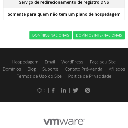
Serviço de redirecionamento de registro DNS
Somente para quem não tem um plano de hospedagem
DOMÍNIOS NACIONAIS
DOMÍNIOS INTERNACIONAIS
Hospedagem
Email
WordPress
Faça seu Site
Domínios
Blog
Suporte
Contato Pré-Venda
Afiliados
Termos de Uso do Site
Política de Privacidade
0