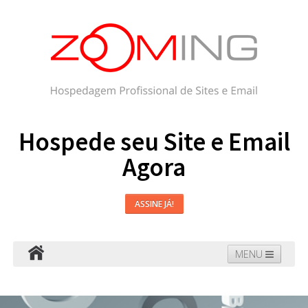
Hospede seu Site e Email
Agora
ASSINE JÁ!
MENU
Hospedagem
Email
WordPress
Faça seu Site
Domínios
Blog
Suporte