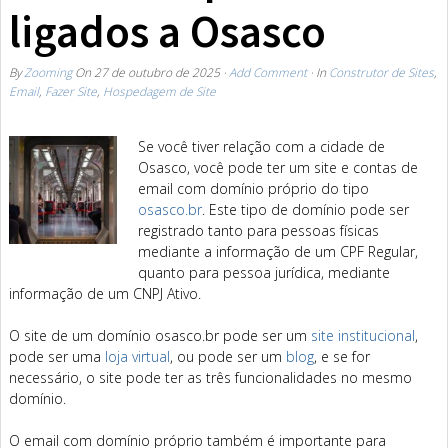
ligados a Osasco
By
Zooming
On
27 de outubro de 2025
·
Add Comment
· In
Construtor de Sites
,
Email
,
Fazer Site
,
Hospedagem de Site
Se você tiver relação com a cidade de
Osasco, você pode ter um site e contas de
email com domínio próprio do tipo
osasco.br
. Este tipo de domínio pode ser
registrado tanto para pessoas físicas
mediante a informação de um CPF Regular,
quanto para pessoa jurídica, mediante
informação de um CNPJ Ativo.
O site de um domínio osasco.br pode ser um
site institucional
,
pode ser uma
loja virtual
, ou pode ser um
blog
, e se for
necessário, o site pode ter as três funcionalidades no mesmo
domínio.
O email com domínio próprio também é importante para