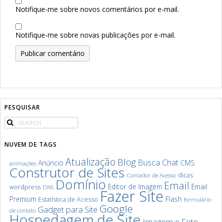
Notifique-me sobre novos comentários por e-mail.
Notifique-me sobre novas publicações por e-mail.
PESQUISAR
NUVEM DE TAGS
Atualização
Blog
Chat
Busca
Anúncio
CMS
animações
Construtor de Sites
dicas
Contador de Acesso
Domínio
Email
Editor de Imagem
Email
wordpress
DNS
Fazer Site
Premium
Flash
Estatística de Acesso
formulário
Google
Gadget para Site
de contato
Hospedagem de Site
Imagem e Foto