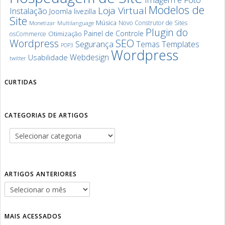
Modelos de
Loja Virtual
Instalação
Joomla
livezilla
Site
Música
Novo Construtor de Sites
Monetizar
Multilanguage
Plugin do
Painel de Controle
Otimização
osCommerce
SEO
Wordpress
Segurança
Templates
Temas
POP3
Wordpress
Webdesign
Usabilidade
twitter
CURTIDAS
CATEGORIAS DE ARTIGOS
ARTIGOS ANTERIORES
MAIS ACESSADOS