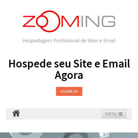
Hospede seu Site e Email
Agora
ASSINE JÁ!
MENU
Hospedagem
Email
WordPress
Faça seu Site
Domínios
Blog
Suporte