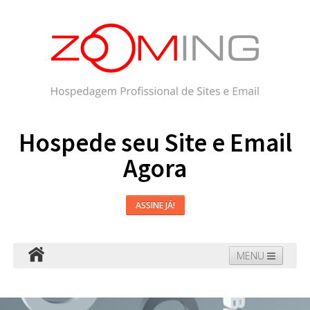
Hospede seu Site e Email
Agora
ASSINE JÁ!
MENU
Hospedagem
Email
WordPress
Faça seu Site
Domínios
Blog
Suporte