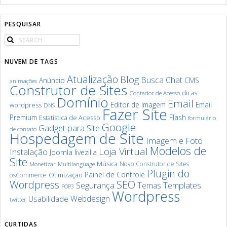
PESQUISAR
NUVEM DE TAGS
Atualização
Blog
Chat
Busca
Anúncio
CMS
animações
Construtor de Sites
dicas
Contador de Acesso
Domínio
Email
Editor de Imagem
Email
wordpress
DNS
Fazer Site
Premium
Flash
Estatística de Acesso
formulário
Google
Gadget para Site
de contato
Hospedagem de Site
Imagem e Foto
Modelos de
Loja Virtual
Instalação
Joomla
livezilla
Site
Música
Novo Construtor de Sites
Monetizar
Multilanguage
Plugin do
Painel de Controle
Otimização
osCommerce
SEO
Wordpress
Segurança
Templates
Temas
POP3
Wordpress
Webdesign
Usabilidade
twitter
CURTIDAS