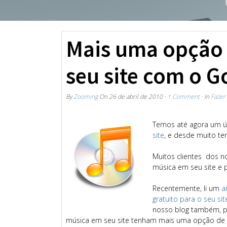
Mais uma opção 
seu site com o G
By
Zooming
On
26 de abril de 2010
·
1 Comment
· In
Fazer 
Temos até agora um ún
site
, e desde muito te
Muitos clientes dos 
música em seu site e p
Recentemente, li um
a
gratuito para o seu si
nosso blog também, pa
música em seu site tenham mais uma opção de pla