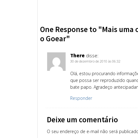
One Response to "Mais uma o
o Goear"
There
disse:
30 de dezembro de 2010 às 06:32
Olá, estou procurando informaçõ
que possa ser reproduzido quando
bate papo. Agradeço antecipadam
Responder
Deixe um comentário
O seu endereço de e-mail não será publicado