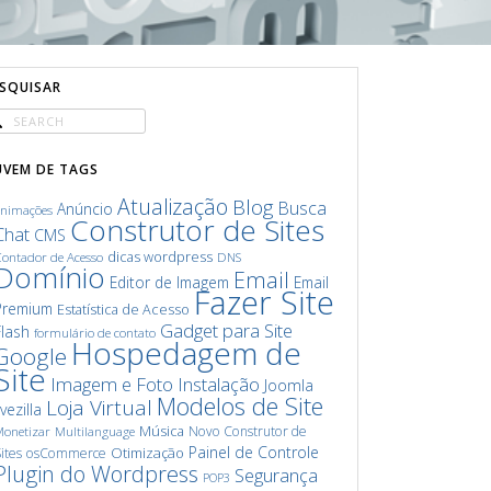
ESQUISAR
UVEM DE TAGS
Atualização
Blog
Busca
Anúncio
animações
Construtor de Sites
Chat
CMS
dicas wordpress
ontador de Acesso
DNS
Domínio
Email
Editor de Imagem
Email
Fazer Site
Premium
Estatística de Acesso
Gadget para Site
Flash
formulário de contato
Hospedagem de
Google
Site
Imagem e Foto
Instalação
Joomla
Modelos de Site
Loja Virtual
ivezilla
Música
Novo Construtor de
onetizar
Multilanguage
Painel de Controle
Otimização
ites
osCommerce
Plugin do Wordpress
Segurança
POP3