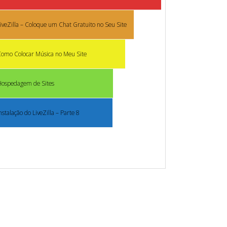
iveZilla – Coloque um Chat Gratuito no Seu Site
omo Colocar Música no Meu Site
Hospedagem de Sites
nstalação do LiveZilla – Parte 8