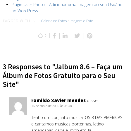
Plugin User Photo – Adicionar uma Imagem ao seu Usuário
no WordPress
TAGGED WITH →
Galeria de Fotos
•
Imagem e Foto
0
3 Responses to "Jalbum 8.6 – Faça um
Álbum de Fotos Gratuito para o Seu
Site"
romildo xavier mendes
disse:
16 de maio de 2010 às 06:48
Tenho um conjunto musical OS 3 DAS AMÉRICAS
e cantamos musicas portenhas, latino
americanas, capela, mpb etc. Ja