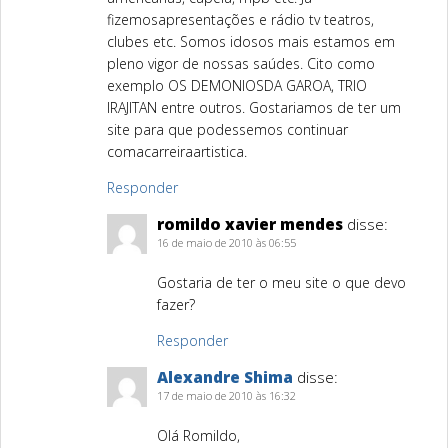
fizemosapresentações e rádio tv teatros,
clubes etc. Somos idosos mais estamos em
pleno vigor de nossas saúdes. Cito como
exemplo OS DEMONIOSDA GAROA, TRIO
IRAJITAN entre outros. Gostariamos de ter um
site para que podessemos continuar
comacarreiraartistica.
Responder
romildo xavier mendes
disse:
16 de maio de 2010 às 06:55
Gostaria de ter o meu site o que devo
fazer?
Responder
Alexandre Shima
disse:
17 de maio de 2010 às 16:32
Olá Romildo,