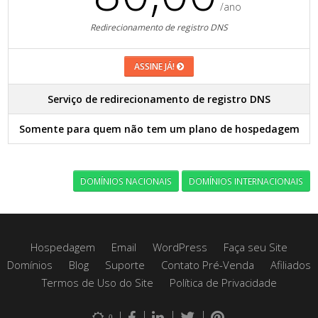
/ano
Redirecionamento de registro DNS
ASSINE JÁ!
Serviço de redirecionamento de registro DNS
Somente para quem não tem um plano de hospedagem
DOMÍNIOS NACIONAIS
DOMÍNIOS INTERNACIONAIS
Hospedagem
Email
WordPress
Faça seu Site
Domínios
Blog
Suporte
Contato Pré-Venda
Afiliados
Termos de Uso do Site
Política de Privacidade
0