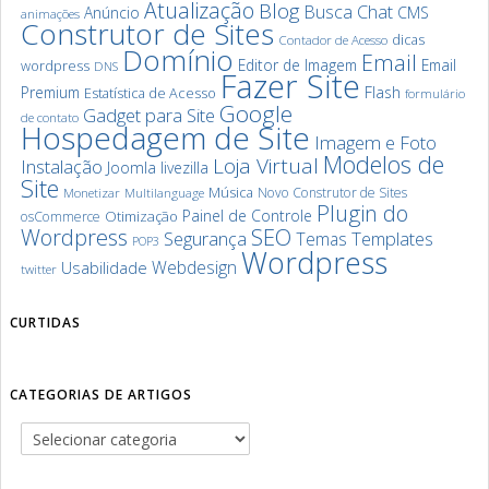
Atualização
Blog
Chat
Busca
Anúncio
CMS
animações
Construtor de Sites
dicas
Contador de Acesso
Domínio
Email
Editor de Imagem
Email
wordpress
DNS
Fazer Site
Premium
Flash
Estatística de Acesso
formulário
Google
Gadget para Site
de contato
Hospedagem de Site
Imagem e Foto
Modelos de
Loja Virtual
Instalação
Joomla
livezilla
Site
Música
Novo Construtor de Sites
Monetizar
Multilanguage
Plugin do
Painel de Controle
Otimização
osCommerce
SEO
Wordpress
Segurança
Templates
Temas
POP3
Wordpress
Webdesign
Usabilidade
twitter
CURTIDAS
CATEGORIAS DE ARTIGOS