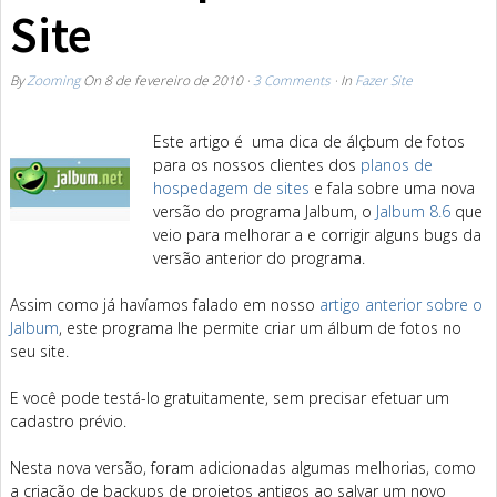
Site
By
Zooming
On
8 de fevereiro de 2010
·
3 Comments
· In
Fazer Site
Este artigo é uma dica de álçbum de fotos
para os nossos clientes dos
planos de
hospedagem de sites
e fala sobre uma nova
versão do programa Jalbum, o
Jalbum 8.6
que
veio para melhorar a e corrigir alguns bugs da
versão anterior do programa.
Assim como já havíamos falado em nosso
artigo anterior sobre o
Jalbum
, este programa lhe permite criar um álbum de fotos no
seu site.
E você pode testá-lo gratuitamente, sem precisar efetuar um
cadastro prévio.
Nesta nova versão, foram adicionadas algumas melhorias, como
a criação de backups de projetos antigos ao salvar um novo