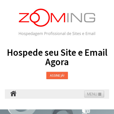
Hospede seu Site e Email
Agora
ASSINE JÁ!
MENU
Hospedagem
Email
WordPress
Faça seu Site
Domínios
Blog
Suporte