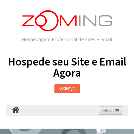
Hospede seu Site e Email
Agora
ASSINE JÁ!
MENU
Hospedagem
Email
WordPress
Faça seu Site
Domínios
Blog
Suporte