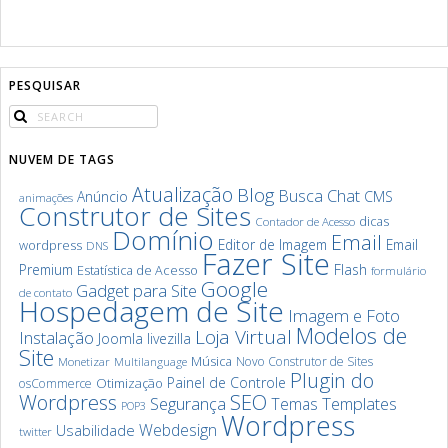
PESQUISAR
NUVEM DE TAGS
Atualização
Blog
Chat
Busca
Anúncio
CMS
animações
Construtor de Sites
dicas
Contador de Acesso
Domínio
Email
Editor de Imagem
Email
wordpress
DNS
Fazer Site
Premium
Flash
Estatística de Acesso
formulário
Google
Gadget para Site
de contato
Hospedagem de Site
Imagem e Foto
Modelos de
Loja Virtual
Instalação
Joomla
livezilla
Site
Música
Novo Construtor de Sites
Monetizar
Multilanguage
Plugin do
Painel de Controle
Otimização
osCommerce
SEO
Wordpress
Segurança
Templates
Temas
POP3
Wordpress
Webdesign
Usabilidade
twitter