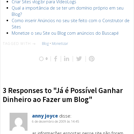
Criar Sites vlog.br para VídeoLogs
Qual a importância de se ter um domínio próprio em seu
Blog?
Como inserir Anúncios no seu site feito com o Construtor de
Sites
Monetize o seu Site ou Blog com anúncios do Buscapé
TAGGED WITH →
Blog
•
Monetizar
0
3 Responses to "Já é Possível Ganhar
Dinheiro ao Fazer um Blog"
anny joyce
disse:
6 de dezembro de 2009 às 14:45
as informações espostas nesse site não foram