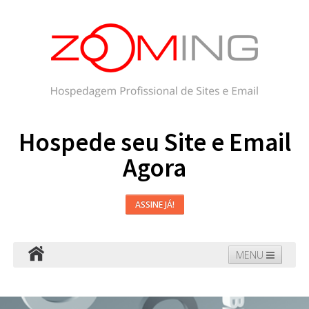
Hospede seu Site e Email
Agora
ASSINE JÁ!
MENU
Hospedagem
Email
WordPress
Faça seu Site
Domínios
Blog
Suporte