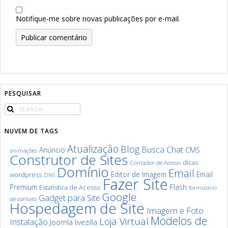
Notifique-me sobre novas publicações por e-mail.
PESQUISAR
NUVEM DE TAGS
Atualização
Blog
Chat
Busca
Anúncio
CMS
animações
Construtor de Sites
dicas
Contador de Acesso
Domínio
Email
Editor de Imagem
Email
wordpress
DNS
Fazer Site
Premium
Flash
Estatística de Acesso
formulário
Google
Gadget para Site
de contato
Hospedagem de Site
Imagem e Foto
Modelos de
Loja Virtual
Instalação
Joomla
livezilla