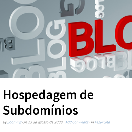
Hospedagem de
Subdomínios
By
Zooming
On
23 de agosto de 2008
·
Add Comment
· In
Fazer Site