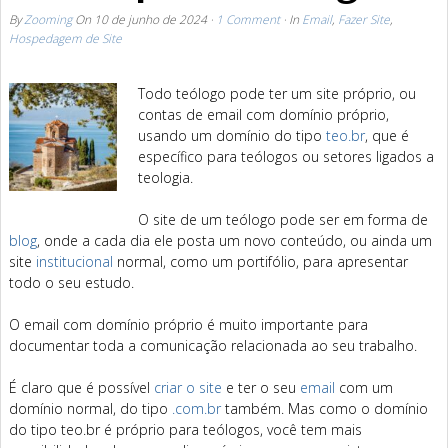
By
Zooming
On
10 de junho de 2024
·
1 Comment
· In
Email
,
Fazer Site
,
Hospedagem de Site
Todo teólogo pode ter um site próprio, ou
contas de email com domínio próprio,
usando um domínio do tipo
teo.br
, que é
específico para teólogos ou setores ligados a
teologia.
O site de um teólogo pode ser em forma de
blog
, onde a cada dia ele posta um novo conteúdo, ou ainda um
site
institucional
normal, como um portifólio, para apresentar
todo o seu estudo.
O email com domínio próprio é muito importante para
documentar toda a comunicação relacionada ao seu trabalho.
É claro que é possível
criar o site
e ter o seu
email
com um
domínio normal, do tipo
.com.br
também. Mas como o domínio
do tipo teo.br é próprio para teólogos, você tem mais