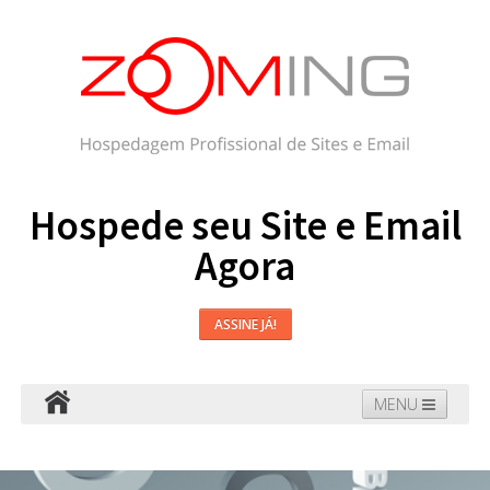
Hospede seu Site e Email
Agora
ASSINE JÁ!
MENU
Hospedagem
Email
WordPress
Faça seu Site
Domínios
Blog
Suporte