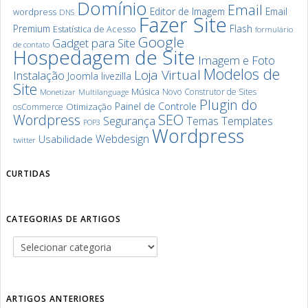
Domínio
Email
Editor de Imagem
Email
wordpress
DNS
Fazer Site
Premium
Flash
Estatística de Acesso
formulário
Google
Gadget para Site
de contato
Hospedagem de Site
Imagem e Foto
Modelos de
Loja Virtual
Instalação
Joomla
livezilla
Site
Música
Novo Construtor de Sites
Monetizar
Multilanguage
Plugin do
Painel de Controle
Otimização
osCommerce
SEO
Wordpress
Segurança
Templates
Temas
POP3
Wordpress
Webdesign
Usabilidade
twitter
CURTIDAS
CATEGORIAS DE ARTIGOS
ARTIGOS ANTERIORES