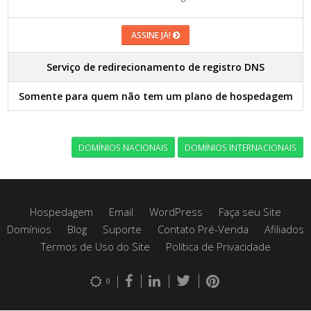
ASSINE JÁ!
Serviço de redirecionamento de registro DNS
Somente para quem não tem um plano de hospedagem
DOMÍNIOS NACIONAIS
DOMÍNIOS INTERNACIONAIS
Hospedagem
Email
WordPress
Faça seu Site
Domínios
Blog
Suporte
Contato Pré-Venda
Afiliados
Termos de Uso do Site
Política de Privacidade
0