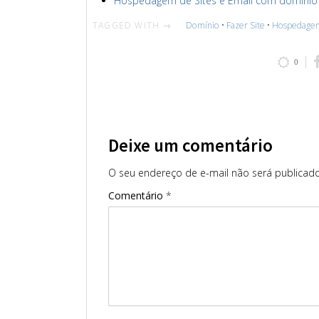
Hospedagem de Sites e Email com domínio ri
TAGGED WITH →
Domínio
•
Fazer Site
•
Hospedagem
0
Deixe um comentário
O seu endereço de e-mail não será publicado
Comentário
*