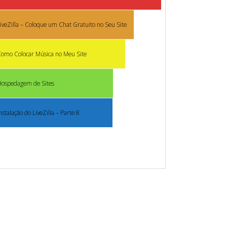
iveZilla – Coloque um Chat Gratuito no Seu Site
omo Colocar Música no Meu Site
Hospedagem de Sites
nstalação do LiveZilla – Parte 8