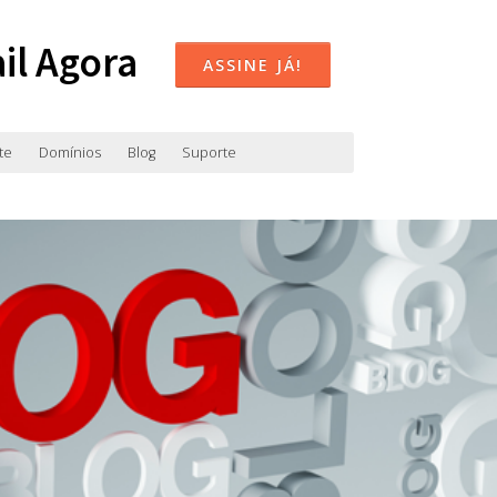
il Agora
ASSINE JÁ!
te
Domínios
Blog
Suporte