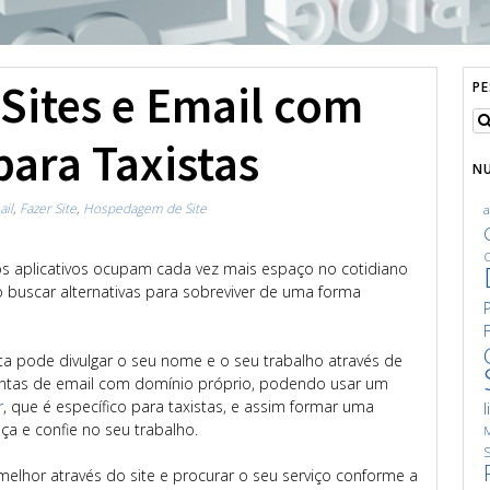
ites e Email com
P
para Taxistas
N
il
,
Fazer Site
,
Hospedagem de Site
C
aplicativos ocupam cada vez mais espaço no cotidiano
o buscar alternativas para sobreviver de uma forma
ta pode divulgar o seu nome e o seu trabalho através de
ontas de email com domínio próprio, podendo usar um
r
, que é específico para taxistas, e assim formar uma
l
eça e confie no seu trabalho.
M
S
hor através do site e procurar o seu serviço conforme a