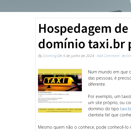
Hospedagem de S
domínio taxi.br 
By
Zooming
On
5 de junho de 2024
·
Add Comment
· In
Ema
Num mundo em que os 
das pessoas, é precis
diferente.
Por exemplo, um taxis
um site próprio, ou c
domínio do tipo
taxi.b
clientela fiel que conh
Mesmo quem não o conhece, pode conhecê-lo mel