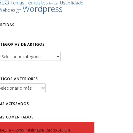
SEO
Templates
Temas
Usabilidade
twitter
Wordpress
Webdesign
URTIDAS
ATEGORIAS DE ARTIGOS
RTIGOS ANTERIORES
AIS ACESSADOS
AIS COMENTADOS
iveZilla – Como Instalar Este Chat no Seu Site