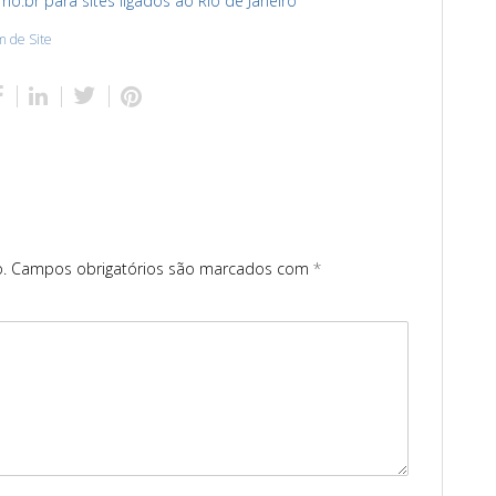
o.br para sites ligados ao Rio de Janeiro
 de Site
.
Campos obrigatórios são marcados com
*