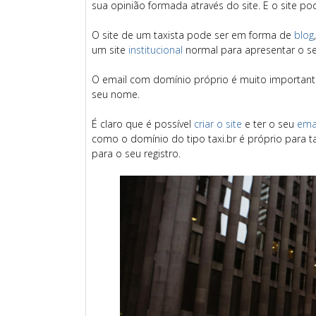
sua opinião formada através do site. E o site 
O site de um taxista pode ser em forma de
blog
um site
institucional
normal para apresentar o se
O email com domínio próprio é muito importan
seu nome.
É claro que é possível
criar o site
e ter o seu
ema
como o domínio do tipo taxi.br é próprio para t
para o seu registro.