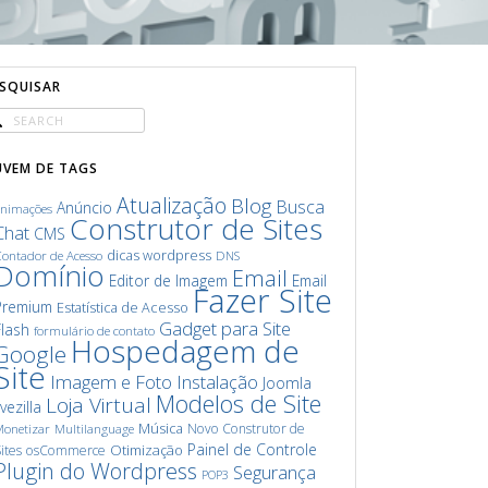
ESQUISAR
UVEM DE TAGS
Atualização
Blog
Busca
Anúncio
animações
Construtor de Sites
Chat
CMS
dicas wordpress
ontador de Acesso
DNS
Domínio
Email
Editor de Imagem
Email
Fazer Site
Premium
Estatística de Acesso
Gadget para Site
Flash
formulário de contato
Hospedagem de
Google
Site
Imagem e Foto
Instalação
Joomla
Modelos de Site
Loja Virtual
ivezilla
Música
Novo Construtor de
onetizar
Multilanguage
Painel de Controle
Otimização
ites
osCommerce
Plugin do Wordpress
Segurança
POP3