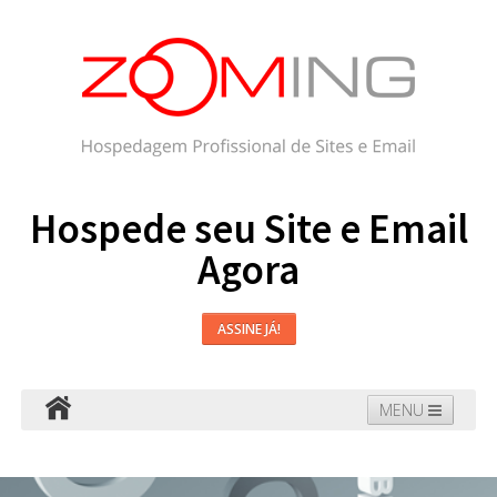
Hospede seu Site e Email
Agora
ASSINE JÁ!
MENU
Hospedagem
Email
WordPress
Faça seu Site
Domínios
Blog
Suporte