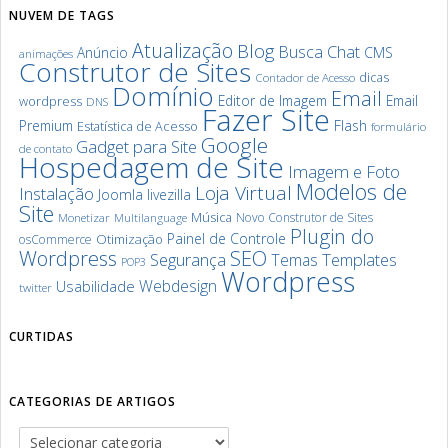
NUVEM DE TAGS
Atualização
Blog
Chat
Busca
Anúncio
CMS
animações
Construtor de Sites
dicas
Contador de Acesso
Domínio
Email
Editor de Imagem
Email
wordpress
DNS
Fazer Site
Premium
Flash
Estatística de Acesso
formulário
Google
Gadget para Site
de contato
Hospedagem de Site
Imagem e Foto
Modelos de
Loja Virtual
Instalação
Joomla
livezilla
Site
Música
Novo Construtor de Sites
Monetizar
Multilanguage
Plugin do
Painel de Controle
Otimização
osCommerce
SEO
Wordpress
Segurança
Templates
Temas
POP3
Wordpress
Webdesign
Usabilidade
twitter
CURTIDAS
CATEGORIAS DE ARTIGOS