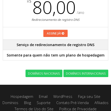
80,00
R$
/ano
Redirecionamento de registro DNS
ASSINE JÁ!
Serviço de redirecionamento de registro DNS
Somente para quem não tem um plano de hospedagem
DOMÍNIOS NACIONAIS
DOMÍNIOS INTERNACIONAIS
Hospedagem
Email
WordPress
Faça seu Site
Domínios
Blog
Suporte
Contato Pré-Venda
Afiliados
Termos de Uso do Site
Política de Privacidade