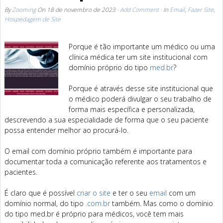
By
Zooming
On
18 de novembro de 2023
·
Add Comment
· In
Email
,
Fazer Site
,
Hospedagem de Site
Porque é tão importante um médico ou uma
clínica médica ter um site institucional com
domínio próprio do tipo
med.br
?
Porque é através desse site institucional que
o médico poderá divulgar o seu trabalho de
forma mais específica e personalizada,
descrevendo a sua especialidade de forma que o seu paciente
possa entender melhor ao procurá-lo.
O email com domínio próprio também é importante para
documentar toda a comunicação referente aos tratamentos e
pacientes.
É claro que é possível
criar o site
e ter o seu
email
com um
domínio normal, do tipo
.com.br
também. Mas como o domínio
do tipo med.br é próprio para médicos, você tem mais