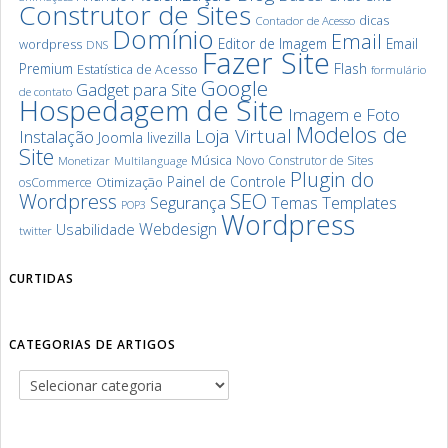
Construtor de Sites
dicas
Contador de Acesso
Domínio
Email
Editor de Imagem
Email
wordpress
DNS
Fazer Site
Premium
Flash
Estatística de Acesso
formulário
Google
Gadget para Site
de contato
Hospedagem de Site
Imagem e Foto
Modelos de
Loja Virtual
Instalação
Joomla
livezilla
Site
Música
Novo Construtor de Sites
Monetizar
Multilanguage
Plugin do
Painel de Controle
Otimização
osCommerce
SEO
Wordpress
Segurança
Templates
Temas
POP3
Wordpress
Webdesign
Usabilidade
twitter
CURTIDAS
CATEGORIAS DE ARTIGOS