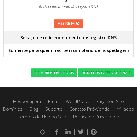
Redirecionamento de registro DNS
ASSINE JÁ!
Serviço de redirecionamento de registro DNS
Somente para quem não tem um plano de hospedagem
DOMÍNIOS NACIONAIS
DOMÍNIOS INTERNACIONAIS
Hospedagem
Email
WordPress
Faça seu Site
Domínios
Blog
Suporte
Contato Pré-Venda
Afiliados
Termos de Uso do Site
Política de Privacidade
0