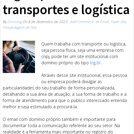
transportes e logística
By
Zooming
On
8 de dezembro de 2023
·
Add Comment
· In
Email
,
Fazer Site
,
Hospedagem de Site
Quem trabalha com transporte ou logística,
seja pessoa física, seja uma empresa com
cnpj, pode ter um site institucional com
domínio próprio do tipo
log.br
.
Através desse site institucional, essa pessoa
ou empresa poderá divulgar as
particularidades do seu trabalho de forma personalizada,
detalhando a sua área de atuação, a sua forma de trabalho e a
forma de atendimento para que o público interessado entenda
melhor e seja estimulado a procurá-la.
O email com domínio próprio também é importante para
documentar toda a comunicação referente ao seu setor. Na
realidade é a ferramenta mais importante no registro do