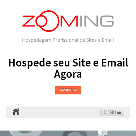
Hospede seu Site e Email
Agora
ASSINE JÁ!
MENU
Hospedagem
Email
WordPress
Faça seu Site
Domínios
Blog
Suporte