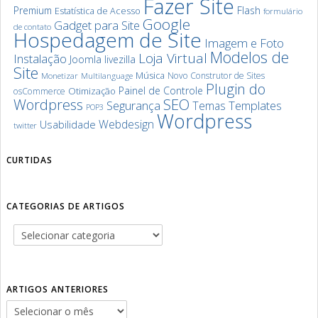
Fazer Site
Premium
Flash
Estatística de Acesso
formulário
Google
Gadget para Site
de contato
Hospedagem de Site
Imagem e Foto
Modelos de
Loja Virtual
Instalação
Joomla
livezilla
Site
Música
Novo Construtor de Sites
Monetizar
Multilanguage
Plugin do
Painel de Controle
Otimização
osCommerce
SEO
Wordpress
Segurança
Templates
Temas
POP3
Wordpress
Webdesign
Usabilidade
twitter
CURTIDAS
CATEGORIAS DE ARTIGOS
ARTIGOS ANTERIORES