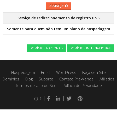
ASSINE JÁ!
Serviço de redirecionamento de registro DNS
Somente para quem não tem um plano de hospedagem
DOMÍNIOS NACIONAIS
DOMÍNIOS INTERNACIONAIS
Hospedagem
Email
WordPress
Faça seu Site
Domínios
Blog
Suporte
Contato Pré-Venda
Afiliados
Termos de Uso do Site
Política de Privacidade
0