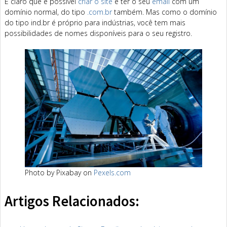
É claro que é possível
criar o site
e ter o seu
email
com um
domínio normal, do tipo
.com.br
também. Mas como o domínio
do tipo ind.br é próprio para indústrias, você tem mais
possibilidades de nomes disponíveis para o seu registro.
Photo by Pixabay on
Pexels.com
Artigos Relacionados: