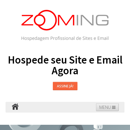
Hospede seu Site e Email
Agora
ASSINE JÁ!
MENU
Hospedagem
Email
WordPress
Faça seu Site
Domínios
Blog
Suporte