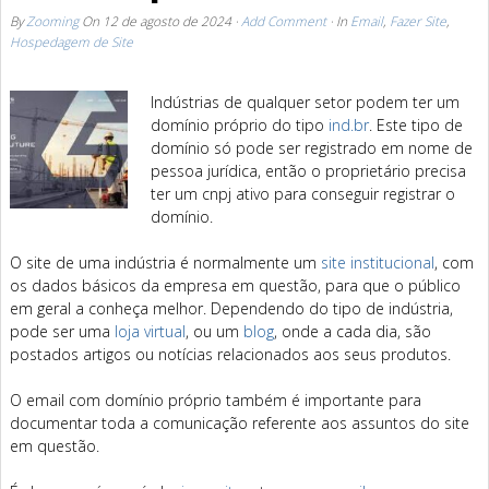
By
Zooming
On
12 de agosto de 2024
·
Add Comment
· In
Email
,
Fazer Site
,
Hospedagem de Site
Indústrias de qualquer setor podem ter um
domínio próprio do tipo
ind.br
. Este tipo de
domínio só pode ser registrado em nome de
pessoa jurídica, então o proprietário precisa
ter um cnpj ativo para conseguir registrar o
domínio.
O site de uma indústria é normalmente um
site institucional
, com
os dados básicos da empresa em questão, para que o público
em geral a conheça melhor. Dependendo do tipo de indústria,
pode ser uma
loja virtual
, ou um
blog
, onde a cada dia, são
postados artigos ou notícias relacionados aos seus produtos.
O email com domínio próprio também é importante para
documentar toda a comunicação referente aos assuntos do site
em questão.