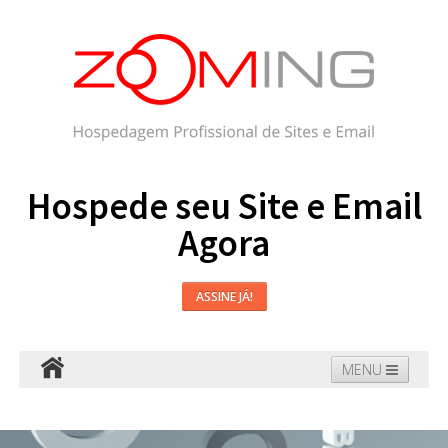
Hospede seu Site e Email
Agora
ASSINE JÁ!
MENU
Hospedagem
Email
WordPress
Faça seu Site
Domínios
Blog
Suporte