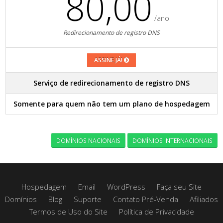
80,00
/ano
Redirecionamento de registro DNS
ASSINE JÁ!
Serviço de redirecionamento de registro DNS
Somente para quem não tem um plano de hospedagem
DOMÍNIOS NACIONAIS
DOMÍNIOS INTERNACIONAIS
Hospedagem
Email
WordPress
Faça seu Site
Domínios
Blog
Suporte
Contato Pré-Venda
Afiliados
Termos de Uso do Site
Política de Privacidade