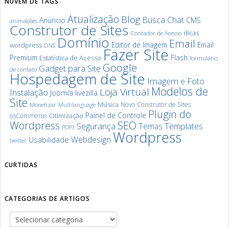
NUVEM DE TAGS
Atualização
Blog
Chat
Busca
Anúncio
CMS
animações
Construtor de Sites
dicas
Contador de Acesso
Domínio
Email
Editor de Imagem
Email
wordpress
DNS
Fazer Site
Premium
Flash
Estatística de Acesso
formulário
Google
Gadget para Site
de contato
Hospedagem de Site
Imagem e Foto
Modelos de
Loja Virtual
Instalação
Joomla
livezilla
Site
Música
Novo Construtor de Sites
Monetizar
Multilanguage
Plugin do
Painel de Controle
Otimização
osCommerce
SEO
Wordpress
Segurança
Templates
Temas
POP3
Wordpress
Webdesign
Usabilidade
twitter
CURTIDAS
CATEGORIAS DE ARTIGOS