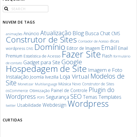
NUVEM DE TAGS
Atualização
Blog
Chat
Busca
Anúncio
CMS
animações
Construtor de Sites
dicas
Contador de Acesso
Domínio
Email
Editor de Imagem
Email
wordpress
DNS
Fazer Site
Premium
Flash
Estatística de Acesso
formulário
Google
Gadget para Site
de contato
Hospedagem de Site
Imagem e Foto
Modelos de
Loja Virtual
Instalação
Joomla
livezilla
Site
Música
Novo Construtor de Sites
Monetizar
Multilanguage
Plugin do
Painel de Controle
Otimização
osCommerce
SEO
Wordpress
Segurança
Templates
Temas
POP3
Wordpress
Webdesign
Usabilidade
twitter
CURTIDAS