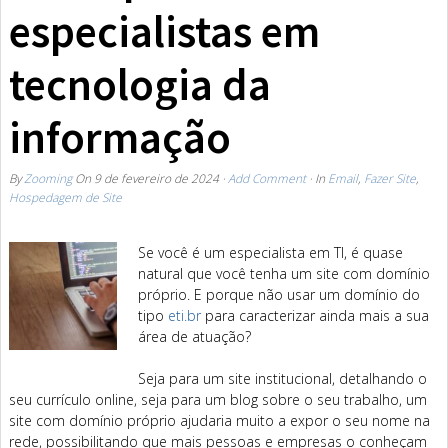
especialistas em
tecnologia da
informação
By
Zooming
On
9 de fevereiro de 2024
·
Add Comment
· In
Email
,
Fazer Site
,
Hospedagem de Site
Se você é um especialista em TI, é quase
natural que você tenha um site com domínio
próprio. E porque não usar um domínio do
tipo
eti.br
para caracterizar ainda mais a sua
área de atuação?
Seja para um site institucional, detalhando o
seu currículo online, seja para um blog sobre o seu trabalho, um
site com domínio próprio ajudaria muito a expor o seu nome na
rede, possibilitando que mais pessoas e empresas o conheçam