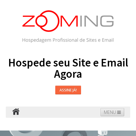
Hospede seu Site e Email
Agora
ASSINE JÁ!
MENU
Hospedagem
Email
WordPress
Faça seu Site
Domínios
Blog
Suporte