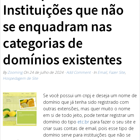
Instituições que não
se enquadram nas
categorias de
domínios existentes
By
Zooming
On
24 de julho de 2024
·
Add Comment
· In
Email
,
Fazer Site
,
Hospedagem de Site
Se você possui um cnpj e deseja um nome de
domínio que já tenha sido registrado com
outras extensões, mas quer muito o nome
em si de todo jeito, pode tentar registrar um
domínio do tipo
etc.br
para fazer o seu site e
criar suas contas de email, pois esse tipo de
domínio serve para instituições que não se