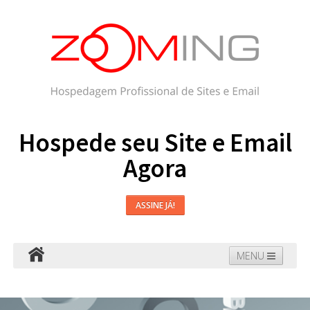
Hospede seu Site e Email
Agora
ASSINE JÁ!
MENU
Hospedagem
Email
WordPress
Faça seu Site
Domínios
Blog
Suporte