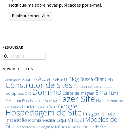
Notifique-me sobre novas publicações por e-mail.
PESQUISAR
NUVEM DE TAGS
Atualização
Blog
Chat
Busca
Anúncio
CMS
animações
Construtor de Sites
dicas
Contador de Acesso
Domínio
Email
Editor de Imagem
Email
wordpress
DNS
Fazer Site
Premium
Flash
Estatística de Acesso
formulário
Google
Gadget para Site
de contato
Hospedagem de Site
Imagem e Foto
Modelos de
Loja Virtual
Instalação
Joomla
livezilla
Site
Música
Novo Construtor de Sites
Monetizar
Multilanguage