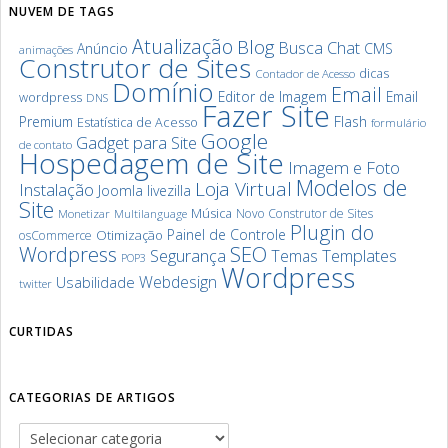
NUVEM DE TAGS
Atualização
Blog
Chat
Busca
Anúncio
CMS
animações
Construtor de Sites
dicas
Contador de Acesso
Domínio
Email
Editor de Imagem
Email
wordpress
DNS
Fazer Site
Premium
Flash
Estatística de Acesso
formulário
Google
Gadget para Site
de contato
Hospedagem de Site
Imagem e Foto
Modelos de
Loja Virtual
Instalação
Joomla
livezilla
Site
Música
Novo Construtor de Sites
Monetizar
Multilanguage
Plugin do
Painel de Controle
Otimização
osCommerce
SEO
Wordpress
Segurança
Templates
Temas
POP3
Wordpress
Webdesign
Usabilidade
twitter
CURTIDAS
CATEGORIAS DE ARTIGOS