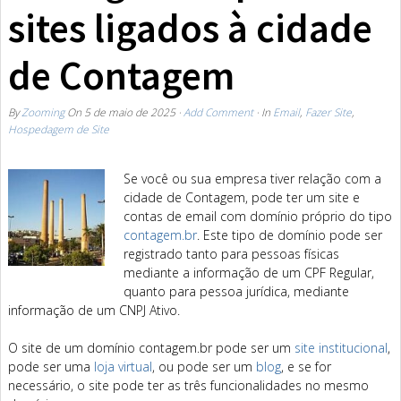
sites ligados à cidade
de Contagem
By
Zooming
On
5 de maio de 2025
·
Add Comment
· In
Email
,
Fazer Site
,
Hospedagem de Site
Se você ou sua empresa tiver relação com a
cidade de Contagem, pode ter um site e
contas de email com domínio próprio do tipo
contagem.br
. Este tipo de domínio pode ser
registrado tanto para pessoas físicas
mediante a informação de um CPF Regular,
quanto para pessoa jurídica, mediante
informação de um CNPJ Ativo.
O site de um domínio contagem.br pode ser um
site institucional
,
pode ser uma
loja virtual
, ou pode ser um
blog
, e se for
necessário, o site pode ter as três funcionalidades no mesmo