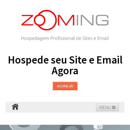
Hospede seu Site e Email
Agora
ASSINE JÁ!
MENU
Hospedagem
Email
WordPress
Faça seu Site
Domínios
Blog
Suporte