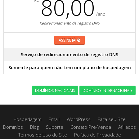
80,00
/ano
Redirecionamento de registro DNS
ASSINE JÁ!
Serviço de redirecionamento de registro DNS
Somente para quem não tem um plano de hospedagem
DOMÍNIOS NACIONAIS
DOMÍNIOS INTERNACIONAIS
Hospedagem
Email
WordPress
Faça seu Site
Domínios
Blog
Suporte
Contato Pré-Venda
Afiliados
Termos de Uso do Site
Política de Privacidade