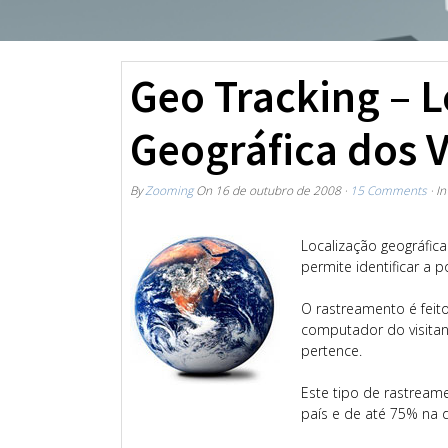
Geo Tracking – L
Geográfica dos V
By
Zooming
On
16 de outubro de 2008
·
15 Comments
· I
Localização geográfi
permite identificar a p
O rastreamento é fei
computador do visitan
pertence.
Este tipo de rastrea
país e de até 75% na 