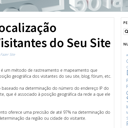
ocalização
P
isitantes do Seu Site
N
n
Fazer Site
C
ca é um método de rastreamento e mapeamento que
osição geográfica dos visitantes do seu site, blog, fórum, etc.
to baseado na determinação do número do endereço IP do
te, que é associado à posição geográfica da rede a que ele
l
mento oferece uma precisão de até 97% na determinação do
M
determinação da região ou cidade do visitante.
S