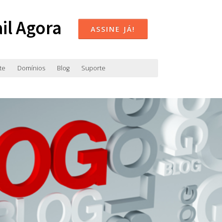
il Agora
ASSINE JÁ!
te
Domínios
Blog
Suporte