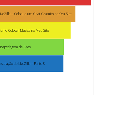
iveZilla – Coloque um Chat Gratuito no Seu Site
omo Colocar Música no Meu Site
Hospedagem de Sites
nstalação do LiveZilla – Parte 8