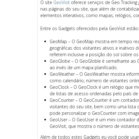
O site
GeoVisit
oferece serviços de Geo Tracking
nas páginas do seu site, que além de contabili
elementos interativos, como mapas, relógios, con
Entre os Gadgets oferecidos pela GeoVisit estão:
GeoMap – O GeoMap mostra em tempo real
geográficas dos visitantes ativos e inativo
refletem inclusive a posição do sol sobre os
GeoGlobe – O GeoGloble é semelhante ao
ao invés de um mapa planificado.
GeoWeather – O GeoWeather mostra informaç
como calendário, número de visitantes onlin
GeoClock – O GeoClock é um relógio que mo
de listas de acesso ordenadas pelo país de
GeoCounter – O GeoCounter é um contador 
visitantes do seu site, bem como uma lista 
pode personalizar o GeoCounter com image
GeoUser – O GeoUser é um mini contador de
GeoVisit, que mostra o número de visitantes 
Além de todos estes Gadgets eu você pode usar q