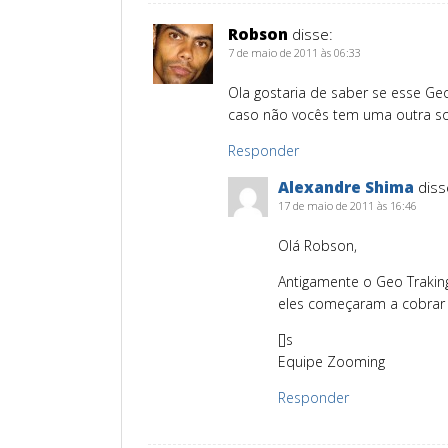
Robson
disse:
7 de maio de 2011 às 06:33
Ola gostaria de saber se esse Geo
caso não vocês tem uma outra solu
Responder
Alexandre Shima
diss
17 de maio de 2011 às 16:46
Olá Robson,
Antigamente o Geo Traking 
eles começaram a cobrar 
[]s
Equipe Zooming
Responder