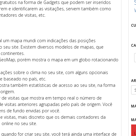
 gratuitos na forma de Gadgets que podem ser inseridos
zarem e identificarem as visitações, servem também como
tadores de visitas, etc.
C
 um mapa mundi com indicações das posições
C
s do seu site. Existem diversos modelos de mapas, que
 continentes.
 GeoMap, porém mostra o mapa em um globo rotacionando
ões sobre o clima no seu site, com alguns opcionais
e baseado no país, etc.
A
stra também estatísticas de acesso ao seu site, na forma
 origem.
de visitas que mostra em tempo real o número de
de visitas anteriores agrupadas pelo país de origem. Você
M
ns de fundo envidas por você.
 visitas, mais discreto que os demais contadores da
M
online no seu site.
L
uando for criar seu site, você terá ainda uma interface de