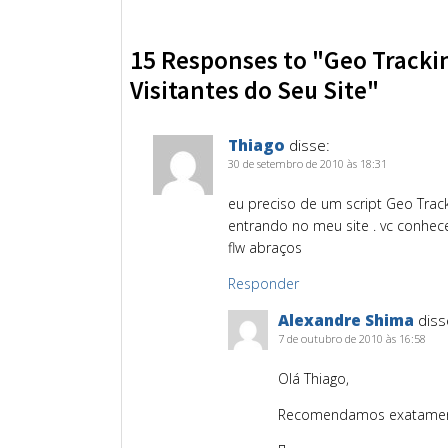
15 Responses to "Geo Trackin
Visitantes do Seu Site"
Thiago
disse:
30 de setembro de 2010 às 18:31
eu preciso de um script Geo Track
entrando no meu site . vc conhece
flw abraços
Responder
Alexandre Shima
diss
7 de outubro de 2010 às 16:58
Olá Thiago,
Recomendamos exatamente