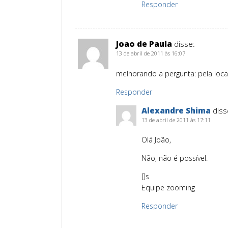
Responder
Joao de Paula
disse:
13 de abril de 2011 às 16:07
melhorando a pergunta: pela loca
Responder
Alexandre Shima
diss
13 de abril de 2011 às 17:11
Olá João,
Não, não é possível.
[]s
Equipe zooming
Responder