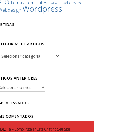
SEO
Templates
Temas
Usabilidade
twitter
Wordpress
Webdesign
URTIDAS
ATEGORIAS DE ARTIGOS
RTIGOS ANTERIORES
AIS ACESSADOS
AIS COMENTADOS
iveZilla – Como Instalar Este Chat no Seu Site