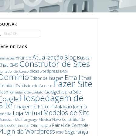
ESQUISAR
UVEM DE TAGS
Atualização
Blog
Busca
Anúncio
animações
Construtor de Sites
Chat
CMS
dicas wordpress
ontador de Acesso
DNS
Domínio
Email
Editor de Imagem
Email
Fazer Site
Premium
Estatística de Acesso
Gadget para Site
Flash
formulário de contato
Hospedagem de
Google
Site
Imagem e Foto
Instalação
Joomla
Modelos de Site
Loja Virtual
ivezilla
Música
Novo Construtor de
onetizar
Multilanguage
Painel de Controle
Otimização
ites
osCommerce
Plugin do Wordpress
Segurança
POP3