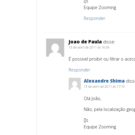
[]s
Equipe Zooming
Responder
Joao de Paula
disse:
13 de abril de 2011 às 16:06
É possivel proibir ou filtrar o ace
Responder
Alexandre Shima
diss
13 de abril de 2011 às 17:10
Olá João,
Não, pela localização geog
[]s
Equipe Zooming