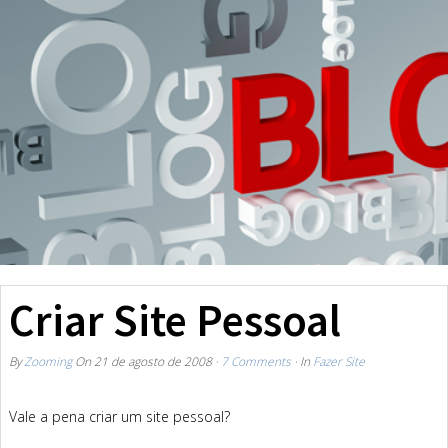
Criar Site Pessoal
By
Zooming
On
21 de agosto de 2008
·
7 Comments
· In
Fazer Site
Vale a pena criar um site pessoal?