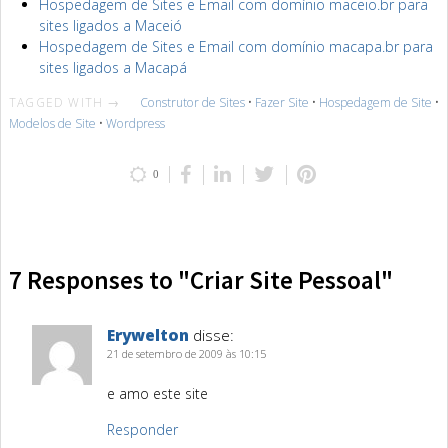
Hospedagem de Sites e Email com domínio maceio.br para
sites ligados a Maceió
Hospedagem de Sites e Email com domínio macapa.br para
sites ligados a Macapá
TAGGED WITH →
Construtor de Sites
•
Fazer Site
•
Hospedagem de Site
•
Modelos de Site
•
Wordpress
0
7 Responses to "Criar Site Pessoal"
Erywelton
disse:
21 de setembro de 2009 às 10:15
e amo este site
Responder