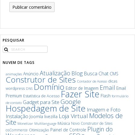
PESQUISAR
NUVEM DE TAGS
Atualização
Blog
Chat
Busca
Anúncio
CMS
animações
Construtor de Sites
dicas
Contador de Acesso
Domínio
Email
Editor de Imagem
Email
wordpress
DNS
Fazer Site
Premium
Flash
Estatística de Acesso
formulário
Google
Gadget para Site
de contato
Hospedagem de Site
Imagem e Foto
Modelos de
Loja Virtual
Instalação
Joomla
livezilla
Site
Música
Novo Construtor de Sites
Monetizar
Multilanguage
Plugin do
Painel de Controle
Otimização
osCommerce