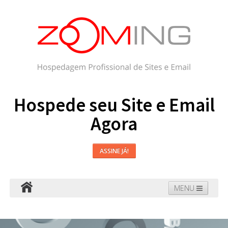
Hospede seu Site e Email
Agora
ASSINE JÁ!
MENU
Hospedagem
Email
WordPress
Faça seu Site
Domínios
Blog
Suporte