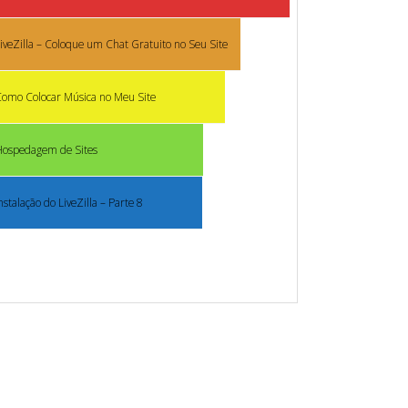
iveZilla – Coloque um Chat Gratuito no Seu Site
omo Colocar Música no Meu Site
Hospedagem de Sites
nstalação do LiveZilla – Parte 8