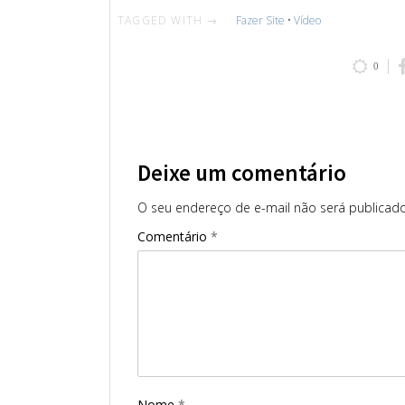
TAGGED WITH →
Fazer Site
•
Vídeo
0
Deixe um comentário
O seu endereço de e-mail não será publicado
Comentário
*
Nome
*