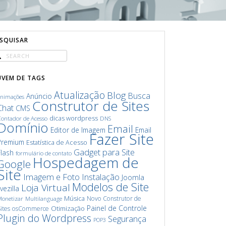
ESQUISAR
UVEM DE TAGS
Atualização
Blog
Busca
Anúncio
animações
Construtor de Sites
Chat
CMS
dicas wordpress
ontador de Acesso
DNS
Domínio
Email
Editor de Imagem
Email
Fazer Site
Premium
Estatística de Acesso
Gadget para Site
Flash
formulário de contato
Hospedagem de
Google
Site
Imagem e Foto
Instalação
Joomla
Modelos de Site
Loja Virtual
ivezilla
Música
Novo Construtor de
onetizar
Multilanguage
Painel de Controle
Otimização
ites
osCommerce
Plugin do Wordpress
Segurança
POP3