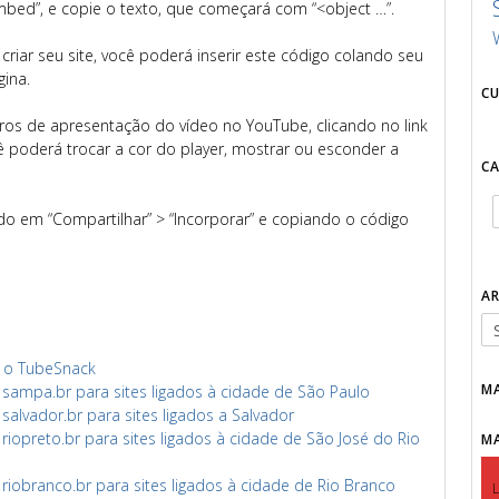
bed”, e copie o texto, que começará com “<object …”.
riar seu site, você poderá inserir este código colando seu
ina.
C
os de apresentação do vídeo no YouTube, clicando no link
poderá trocar a cor do player, mostrar ou esconder a
C
do em “Compartilhar” > “Incorporar” e copiando o código
A
m o TubeSnack
M
ampa.br para sites ligados à cidade de São Paulo
lvador.br para sites ligados a Salvador
opreto.br para sites ligados à cidade de São José do Rio
M
obranco.br para sites ligados à cidade de Rio Branco
L