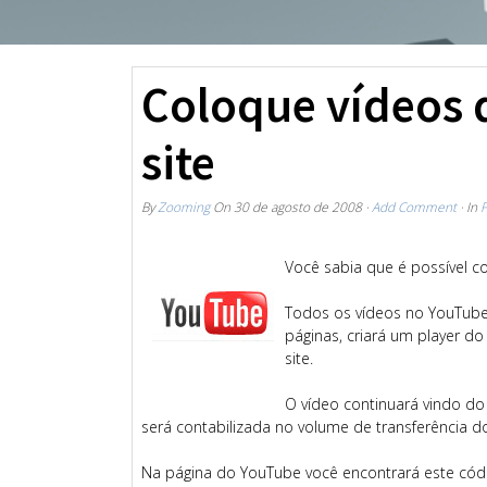
Coloque vídeos 
site
By
Zooming
On
30 de agosto de 2008
·
Add Comment
· In
F
Você sabia que é possível c
Todos os vídeos no YouTub
páginas, criará um player d
site.
O vídeo continuará vindo do
será contabilizada no volume de transferência 
Na página do YouTube você encontrará este cód