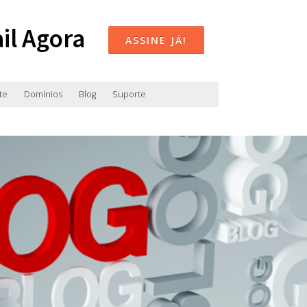
il Agora
ASSINE JÁ!
te
Domínios
Blog
Suporte