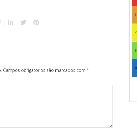
L
C
I
.
Campos obrigatórios são marcados com
*