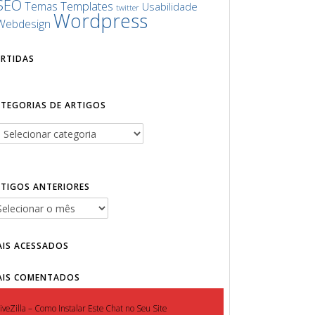
SEO
Templates
Temas
Usabilidade
twitter
Wordpress
Webdesign
URTIDAS
ATEGORIAS DE ARTIGOS
RTIGOS ANTERIORES
AIS ACESSADOS
AIS COMENTADOS
iveZilla – Como Instalar Este Chat no Seu Site