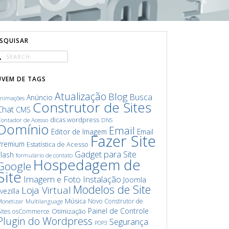
ESQUISAR
UVEM DE TAGS
Atualização
Blog
Busca
Anúncio
animações
Construtor de Sites
Chat
CMS
dicas wordpress
ontador de Acesso
DNS
Domínio
Email
Editor de Imagem
Email
Fazer Site
Premium
Estatística de Acesso
Gadget para Site
Flash
formulário de contato
Hospedagem de
Google
Site
Imagem e Foto
Instalação
Joomla
Modelos de Site
Loja Virtual
ivezilla
Música
Novo Construtor de
onetizar
Multilanguage
Painel de Controle
Otimização
ites
osCommerce
Plugin do Wordpress
Segurança
POP3