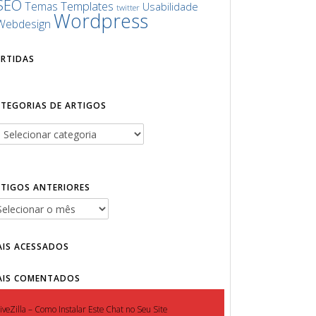
SEO
Templates
Temas
Usabilidade
twitter
Wordpress
Webdesign
URTIDAS
ATEGORIAS DE ARTIGOS
RTIGOS ANTERIORES
AIS ACESSADOS
AIS COMENTADOS
iveZilla – Como Instalar Este Chat no Seu Site