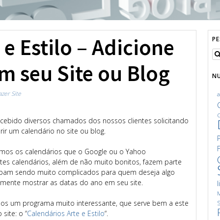
e Estilo – Adicione
P
m seu Site ou Blog
N
azer Site
C
ebido diversos chamados dos nossos clientes solicitando
ir um calendário no site ou blog.
amos os calendários que o Google ou o Yahoo
stes calendários, além de não muito bonitos, fazem parte
bam sendo muito complicados para quem deseja algo
mente mostrar as datas do ano em seu site.
l
M
os um programa muito interessante, que serve bem a este
S
site: o “
Calendários Arte e Estilo
“.