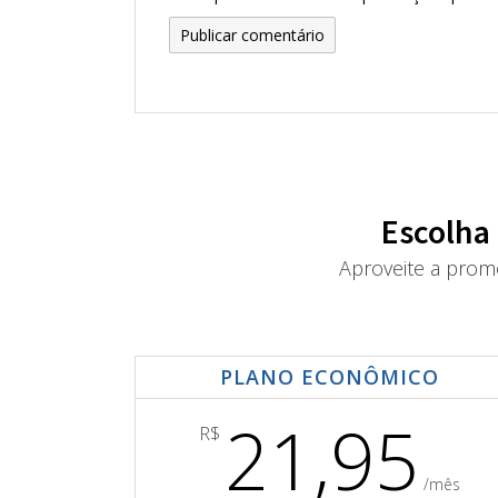
Escolha
Aproveite a prom
PLANO ECONÔMICO
21,95
R$
/mês