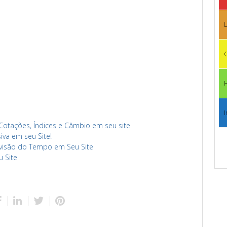
L
C
I
 Cotações, Índices e Câmbio em seu site
va em seu Site!
evisão do Tempo em Seu Site
u Site