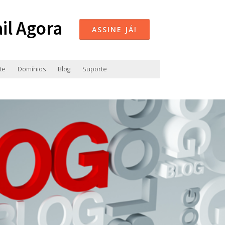
il Agora
ASSINE JÁ!
te
Domínios
Blog
Suporte