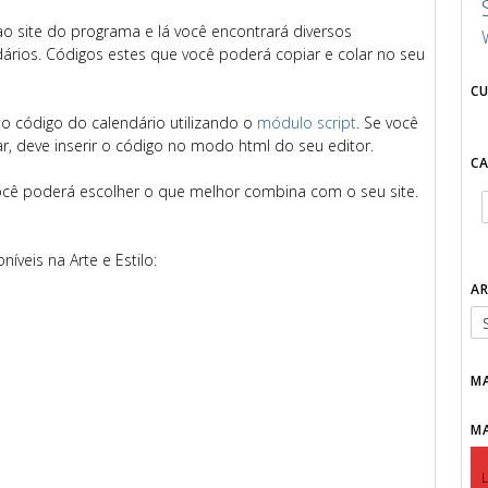
ao site do programa e lá você encontrará diversos
dários. Códigos estes que você poderá copiar e colar no seu
C
ir o código do calendário utilizando o
módulo script
. Se você
r, deve inserir o código no modo html do seu editor.
C
você poderá escolher o que melhor combina com o seu site.
íveis na Arte e Estilo:
A
M
M
L