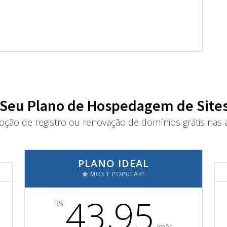
 Seu Plano de Hospedagem de Sites
oção de registro ou renovação de domínios grátis nas a
PLANO IDEAL
MOST POPULAR!
43,95
R$
/mês