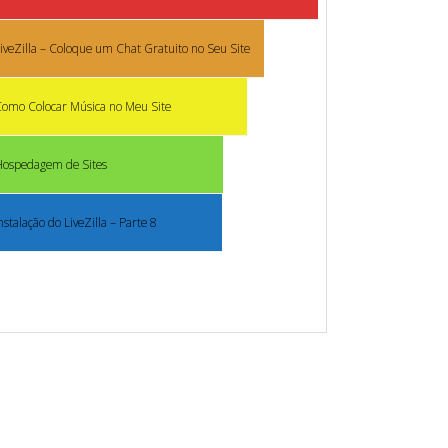
iveZilla – Coloque um Chat Gratuito no Seu Site
omo Colocar Música no Meu Site
Hospedagem de Sites
nstalação do LiveZilla – Parte 8