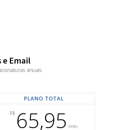
 e Email
ssinaturas anuais
PLANO TOTAL
65,95
R$
/mês