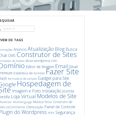
ESQUISAR
UVEM DE TAGS
Atualização
Blog
Busca
Anúncio
animações
Construtor de Sites
Chat
CMS
dicas wordpress
ontador de Acesso
DNS
Domínio
Email
Editor de Imagem
Email
Fazer Site
Premium
Estatística de Acesso
Gadget para Site
Flash
formulário de contato
Hospedagem de
Google
Site
Imagem e Foto
Instalação
Joomla
Modelos de Site
Loja Virtual
ivezilla
Música
Novo Construtor de
onetizar
Multilanguage
Painel de Controle
Otimização
ites
osCommerce
Plugin do Wordpress
Segurança
POP3