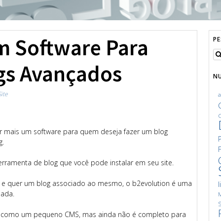
m Software Para
P
ogs Avançados
N
Site
C
r mais um software para quem deseja fazer um blog
g.
erramenta de blog que você pode instalar em seu site.
e e quer um blog associado ao mesmo, o b2evolution é uma
l
dada.
M
S
nar como um pequeno CMS, mas ainda não é completo para