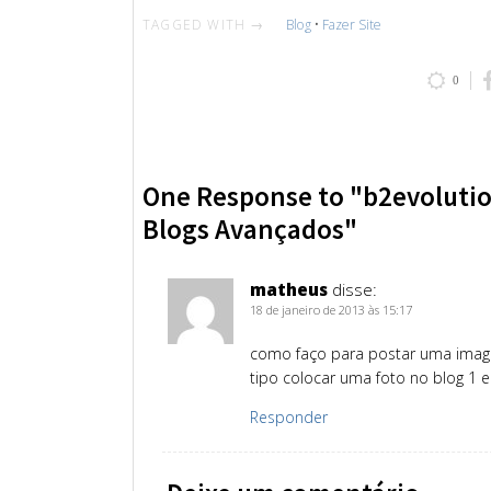
TAGGED WITH →
Blog
•
Fazer Site
0
One Response to "b2evolutio
Blogs Avançados"
matheus
disse:
18 de janeiro de 2013 às 15:17
como faço para postar uma imag
tipo colocar uma foto no blog 1 e
Responder