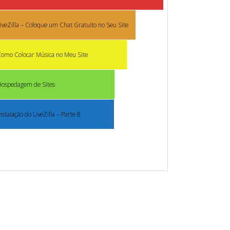
iveZilla – Coloque um Chat Gratuito no Seu Site
omo Colocar Música no Meu Site
Hospedagem de Sites
nstalação do LiveZilla – Parte 8