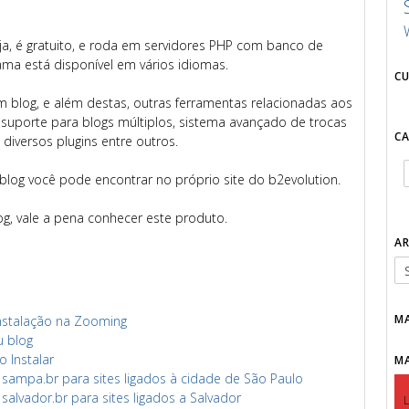
ja, é gratuito, e roda em servidores PHP com banco de
ma está disponível em vários idiomas.
C
m blog, e além destas, outras ferramentas relacionadas aos
suporte para blogs múltiplos, sistema avançado de trocas
C
diversos plugins entre outros.
log você pode encontrar no próprio site do b2evolution.
g, vale a pena conhecer este produto.
A
M
nstalação na Zooming
u blog
 Instalar
M
ampa.br para sites ligados à cidade de São Paulo
lvador.br para sites ligados a Salvador
L