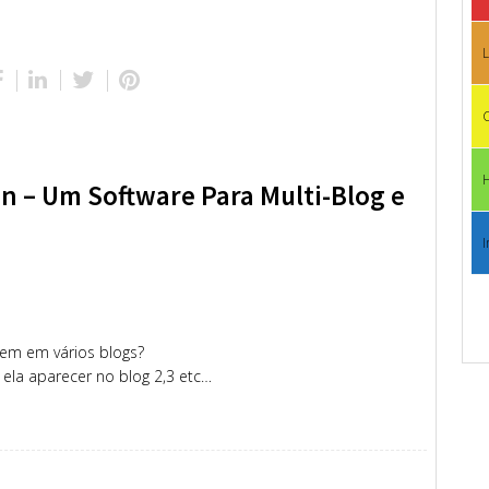
L
C
n – Um Software Para Multi-Blog e
I
em em vários blogs?
 ela aparecer no blog 2,3 etc…