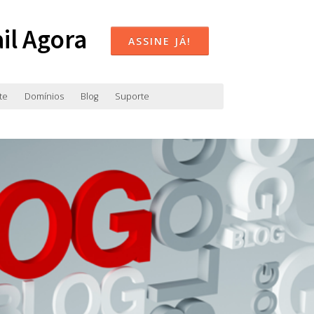
il Agora
ASSINE JÁ!
te
Domínios
Blog
Suporte