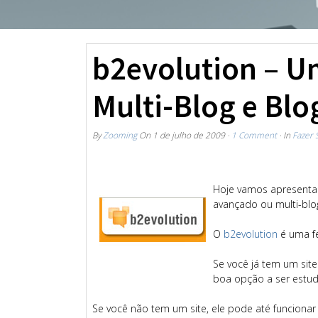
b2evolution – U
Multi-Blog e Bl
By
Zooming
On
1 de julho de 2009
·
1 Comment
· In
Fazer 
Hoje vamos apresenta
avançado ou multi-blo
O
b2evolution
é uma f
Se você já tem um sit
boa opção a ser estu
Se você não tem um site, ele pode até funcio