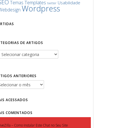
SEO
Templates
Temas
Usabilidade
twitter
Wordpress
Webdesign
URTIDAS
ATEGORIAS DE ARTIGOS
RTIGOS ANTERIORES
AIS ACESSADOS
AIS COMENTADOS
iveZilla – Como Instalar Este Chat no Seu Site