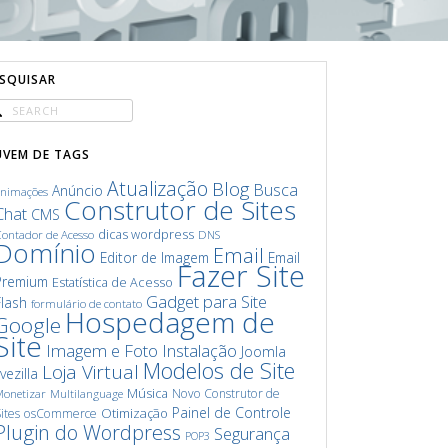
ESQUISAR
UVEM DE TAGS
Atualização
Blog
Busca
Anúncio
animações
Construtor de Sites
Chat
CMS
dicas wordpress
ontador de Acesso
DNS
Domínio
Email
Editor de Imagem
Email
Fazer Site
Premium
Estatística de Acesso
Gadget para Site
Flash
formulário de contato
Hospedagem de
Google
Site
Imagem e Foto
Instalação
Joomla
Modelos de Site
Loja Virtual
ivezilla
Música
Novo Construtor de
onetizar
Multilanguage
Painel de Controle
Otimização
ites
osCommerce
Plugin do Wordpress
Segurança
POP3