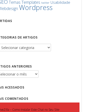
SEO
Templates
Temas
Usabilidade
twitter
Wordpress
Webdesign
URTIDAS
ATEGORIAS DE ARTIGOS
RTIGOS ANTERIORES
AIS ACESSADOS
AIS COMENTADOS
iveZilla – Como Instalar Este Chat no Seu Site