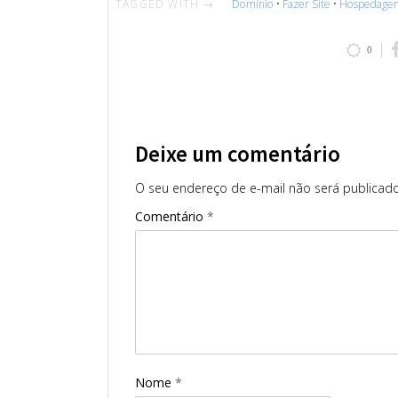
TAGGED WITH →
Domínio
•
Fazer Site
•
Hospedagem
0
Deixe um comentário
O seu endereço de e-mail não será publicado
Comentário
*
Nome
*