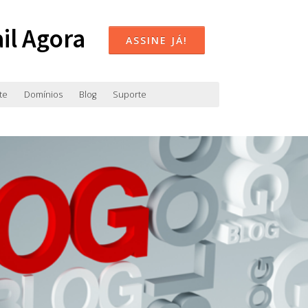
il Agora
ASSINE JÁ!
te
Domínios
Blog
Suporte