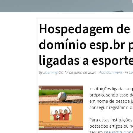
Hospedagem de S
domínio esp.br p
ligadas a esport
By
Zooming
On
17 de julho de 2024
·
Add Comment
· In
Co
Instituições ligadas 
próprio, sendo esse d
em nome de pessoa jurí
conseguir registrar o 
Para estas instituiçõe
postados artigos ou n
ser um
site institucion