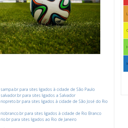
L
C
I
ampa.br para sites ligados à cidade de São Paulo
lvador.br para sites ligados a Salvador
opreto.br para sites ligados à cidade de São José do Rio
obranco.br para sites ligados à cidade de Rio Branco
o.br para sites ligados ao Rio de Janeiro