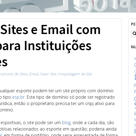
ites e Email com
P
ara Instituições
N
es
C
nstrutor de Sites
,
Email
,
Fazer Site
,
Hospedagem de Site
a qualquer esporte podem ter um site próprio com domínio
o tipo
esp.br.
Este tipo de domínio só pode ser registrado
dica, então o proprietário precisa ter um cnpj ativo para
domínio.
l
M
s esportivas, o site pode ser um
blog
, onde a cada dia, são
S
otícias relacionados ao esporte em questão; poderia ainda
al
, em forma de portifólio, onde seria apresentada de forma