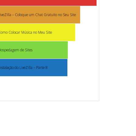
iveZilla – Coloque um Chat Gratuito no Seu Site
omo Colocar Música no Meu Site
Hospedagem de Sites
nstalação do LiveZilla – Parte 8