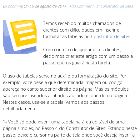
By
Zooming
On
10 de agosto de 2011
·
Add Comment
· In
Construtor de Sites
Temos recebido muitos chamados de
clientes com dificuldades em inserir e
formatar as tabelas no
Construtor de Sites
.
Com o intuito de ajudar estes clientes,
decidimos criar este artigo com um passo a
passo que os guiará nesta tarefa.
O uso de tabelas serve no auxílio da formatação do site. Por
exemplo, você deseja que determinada imagem ou código
apareça no canto superior direito da página. Mas os módulos
são sempre inseridos alinhados ao lado esquerdo da página.
Nestes casos, usa-se a tabela. Vamos aos passos
detalhadamente:
1- Você só pode inserir uma tabela na área editável de uma
página simples, no Passo 4 do Construtor de Sites. Estando neste
passo, deixe o cursor na parte da tela onde você deseja inserir a