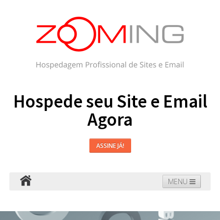
Hospede seu Site e Email
Agora
ASSINE JÁ!
MENU
Hospedagem
Email
WordPress
Faça seu Site
Domínios
Blog
Suporte