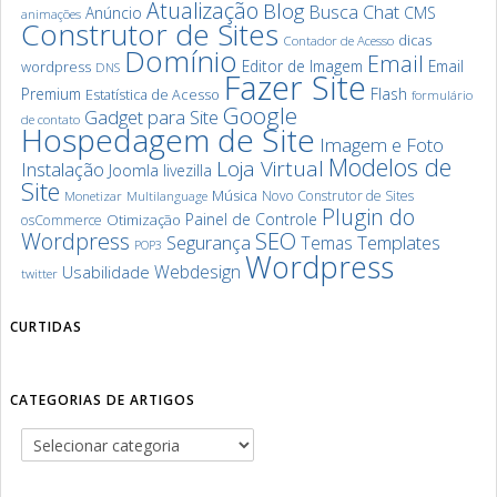
Atualização
Blog
Chat
Busca
Anúncio
CMS
animações
Construtor de Sites
dicas
Contador de Acesso
Domínio
Email
Editor de Imagem
Email
wordpress
DNS
Fazer Site
Premium
Flash
Estatística de Acesso
formulário
Google
Gadget para Site
de contato
Hospedagem de Site
Imagem e Foto
Modelos de
Loja Virtual
Instalação
Joomla
livezilla
Site
Música
Novo Construtor de Sites
Monetizar
Multilanguage
Plugin do
Painel de Controle
Otimização
osCommerce
SEO
Wordpress
Segurança
Templates
Temas
POP3
Wordpress
Webdesign
Usabilidade
twitter
CURTIDAS
CATEGORIAS DE ARTIGOS