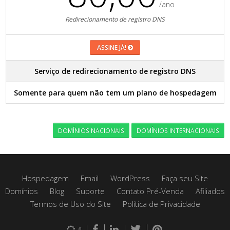
/ano
Redirecionamento de registro DNS
ASSINE JÁ!
Serviço de redirecionamento de registro DNS
Somente para quem não tem um plano de hospedagem
DOMÍNIOS NACIONAIS
DOMÍNIOS INTERNACIONAIS
Hospedagem
Email
WordPress
Faça seu Site
Domínios
Blog
Suporte
Contato Pré-Venda
Afiliados
Termos de Uso do Site
Política de Privacidade
0