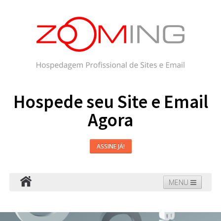
Hospede seu Site e Email
Agora
ASSINE JÁ!
MENU
Hospedagem
Email
WordPress
Faça seu Site
Domínios
Blog
Suporte