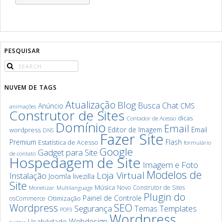
PESQUISAR
NUVEM DE TAGS
Atualização
Blog
Chat
Busca
Anúncio
CMS
animações
Construtor de Sites
dicas
Contador de Acesso
Domínio
Email
Editor de Imagem
Email
wordpress
DNS
Fazer Site
Premium
Flash
Estatística de Acesso
formulário
Google
Gadget para Site
de contato
Hospedagem de Site
Imagem e Foto
Modelos de
Loja Virtual
Instalação
Joomla
livezilla
Site
Música
Novo Construtor de Sites
Monetizar
Multilanguage
Plugin do
Painel de Controle
Otimização
osCommerce
SEO
Wordpress
Segurança
Templates
Temas
POP3
Wordpress
Webdesign
Usabilidade