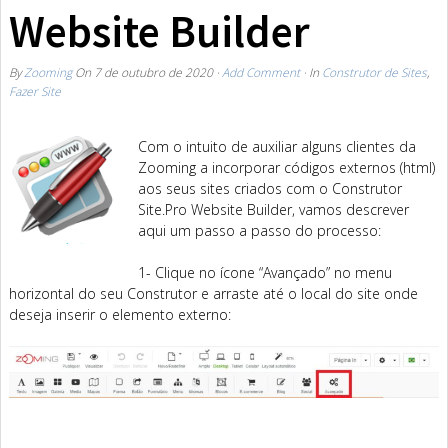
Website Builder
By
Zooming
On
7 de outubro de 2020
·
Add Comment
· In
Construtor de Sites
,
Fazer Site
Com o intuito de auxiliar alguns clientes da
Zooming a incorporar códigos externos (html)
aos seus sites criados com o Construtor
Site.Pro Website Builder, vamos descrever
aqui um passo a passo do processo:
1- Clique no ícone “Avançado” no menu
horizontal do seu Construtor e arraste até o local do site onde
deseja inserir o elemento externo: