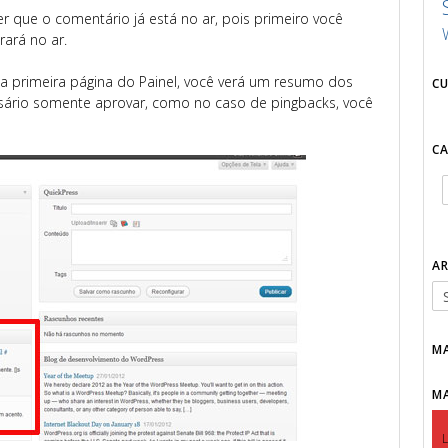
r que o comentário já está no ar, pois primeiro você
rará no ar.
a primeira página do Painel, você verá um resumo dos
C
sário somente aprovar, como no caso de pingbacks, você
C
A
M
M
L