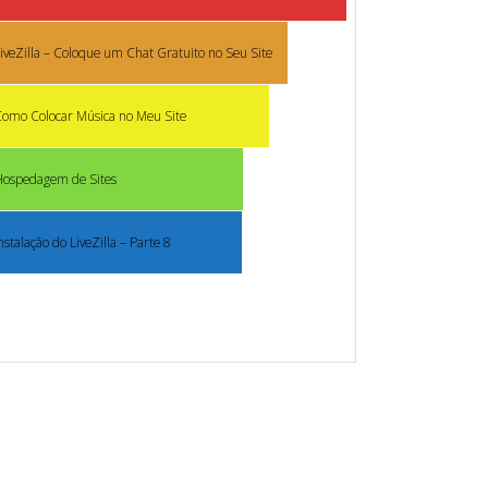
iveZilla – Coloque um Chat Gratuito no Seu Site
omo Colocar Música no Meu Site
Hospedagem de Sites
nstalação do LiveZilla – Parte 8