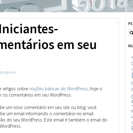
niciantes-
P
mentários em seu
N
C
ordpress
e artigos sobre
noções básicas do WordPress
, hoje o
ar os comentários em seu WordPress.
be um novo comentário em seu site ou blog, você
l
be um email informando o comentário no email
M
ção do seu WordPress. Este email é também o email do
S
 WordPress.