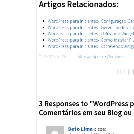
Artigos Relacionados:
WordPress para Iniciantes- Configuração Ger
WordPress para Iniciantes- Gerenciando os 
WordPress para Iniciantes- Utilizando Widg
WordPress para Iniciantes- Como instalar P
WordPress para Iniciantes- Escrevendo Artig
TAGGED WITH →
dicas wordpress
•
Wordpress
0
3 Responses to "WordPress p
Comentários em seu Blog ou 
Beto Lima
disse: