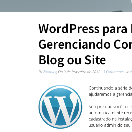
WordPress para I
Gerenciando Co
Blog ou Site
By
Zooming
On
9 de fevereiro de 2012
·
3 Comments
· In
W
Continuando a série d
ajudaremos a gerenci
Sempre que você rece
automaticamente rece
cadastrado na instala
usuário admin do seu