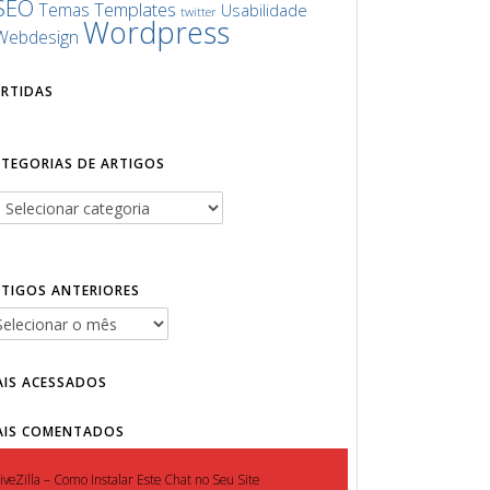
SEO
Templates
Temas
Usabilidade
twitter
Wordpress
Webdesign
URTIDAS
ATEGORIAS DE ARTIGOS
RTIGOS ANTERIORES
AIS ACESSADOS
AIS COMENTADOS
iveZilla – Como Instalar Este Chat no Seu Site