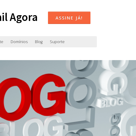
il Agora
ASSINE JÁ!
te
Domínios
Blog
Suporte