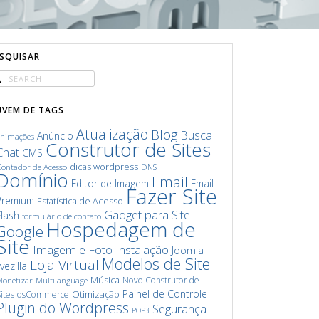
ESQUISAR
UVEM DE TAGS
Atualização
Blog
Busca
Anúncio
animações
Construtor de Sites
Chat
CMS
dicas wordpress
ontador de Acesso
DNS
Domínio
Email
Editor de Imagem
Email
Fazer Site
Premium
Estatística de Acesso
Gadget para Site
Flash
formulário de contato
Hospedagem de
Google
Site
Imagem e Foto
Instalação
Joomla
Modelos de Site
Loja Virtual
ivezilla
Música
Novo Construtor de
onetizar
Multilanguage
Painel de Controle
Otimização
ites
osCommerce
Plugin do Wordpress
Segurança
POP3