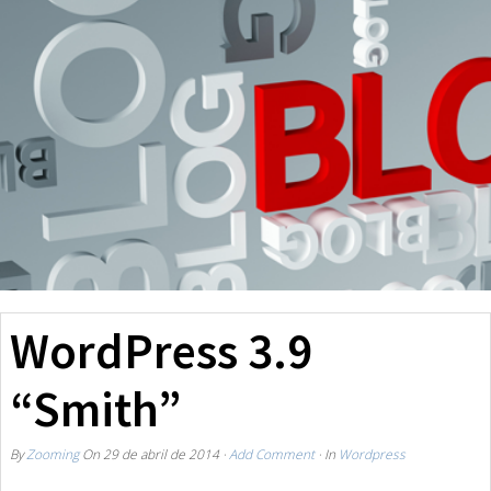
WordPress 3.9
“Smith”
By
Zooming
On
29 de abril de 2014
·
Add Comment
· In
Wordpress