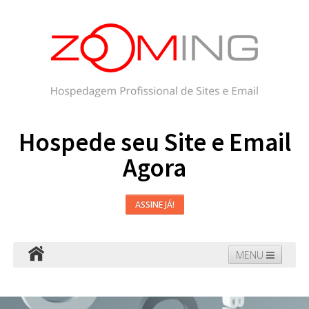
Hospede seu Site e Email
Agora
ASSINE JÁ!
MENU
Hospedagem
Email
WordPress
Faça seu Site
Domínios
Blog
Suporte