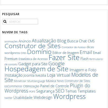
PESQUISAR
NUVEM DE TAGS
Atualização
Blog
Chat
Busca
Anúncio
CMS
animações
Construtor de Sites
dicas
Contador de Acesso
Domínio
Email
Editor de Imagem
Email
wordpress
DNS
Fazer Site
Premium
Flash
Estatística de Acesso
formulário
Google
Gadget para Site
de contato
Hospedagem de Site
Imagem e Foto
Modelos de
Loja Virtual
Instalação
Joomla
livezilla
Site
Música
Novo Construtor de Sites
Monetizar
Multilanguage
Plugin do
Painel de Controle
Otimização
osCommerce
SEO
Wordpress
Segurança
Templates
Temas
POP3
Wordpress
Webdesign
Usabilidade
twitter