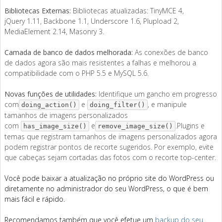
Bibliotecas Externas:
Bibliotecas atualizadas: TinyMCE 4,
jQuery 1.11, Backbone 1.1, Underscore 1.6, Plupload 2,
MediaElement 2.14, Masonry 3.
Camada de banco de dados melhorada:
As conexões de banco
de dados agora são mais resistentes a falhas e melhorou a
compatibilidade com o PHP 5.5 e MySQL 5.6.
Novas funções de utilidades:
Identifique um gancho em progresso
com
e
, e manipule
doing_action()
doing_filter()
tamanhos de imagens personalizados
com
e
.Plugins e
has_image_size()
remove_image_size()
temas que registram tamanhos de imagens personalizados agora
podem registrar pontos de recorte sugeridos. Por exemplo, evite
que cabeças sejam cortadas das fotos com o recorte top-center.
Você pode baixar a atualização no próprio site do WordPress ou
diretamente no administrador do seu WordPress, o que é bem
mais fácil e rápido.
Recomendamos também que você efetue um
backup do seu