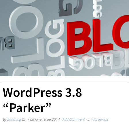
WordPress 3.8
“Parker”
By
Zooming
On
7 de janeiro de 2014
·
Add Comment
· In
Wordpress