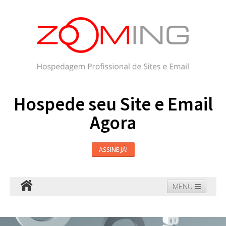
Hospede seu Site e Email
Agora
ASSINE JÁ!
MENU
Hospedagem
Email
WordPress
Faça seu Site
Domínios
Blog
Suporte