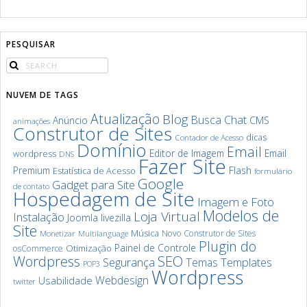
PESQUISAR
NUVEM DE TAGS
Atualização
Blog
Chat
Busca
Anúncio
CMS
animações
Construtor de Sites
dicas
Contador de Acesso
Domínio
Email
Editor de Imagem
Email
wordpress
DNS
Fazer Site
Premium
Flash
Estatística de Acesso
formulário
Google
Gadget para Site
de contato
Hospedagem de Site
Imagem e Foto
Modelos de
Loja Virtual
Instalação
Joomla
livezilla
Site
Música
Novo Construtor de Sites
Monetizar
Multilanguage
Plugin do
Painel de Controle
Otimização
osCommerce
SEO
Wordpress
Segurança
Templates
Temas
POP3
Wordpress
Webdesign
Usabilidade
twitter