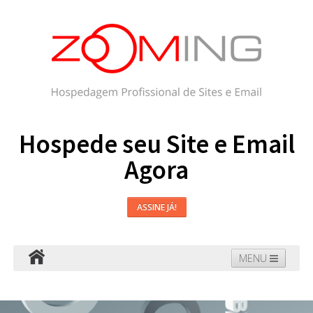
Hospede seu Site e Email
Agora
ASSINE JÁ!
MENU
Hospedagem
Email
WordPress
Faça seu Site
Domínios
Blog
Suporte