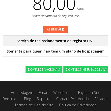
80,00
/ano
Redirecionamento de registro DNS
ASSINE JÁ!
Serviço de redirecionamento de registro DNS
Somente para quem não tem um plano de hospedagem
DOMÍNIOS NACIONAIS
DOMÍNIOS INTERNACIONAIS
Hospedagem
Email
WordPress
Faça seu Site
Domínios
Blog
Suporte
Contato Pré-Venda
Afiliados
Termos de Uso do Site
Política de Privacidade