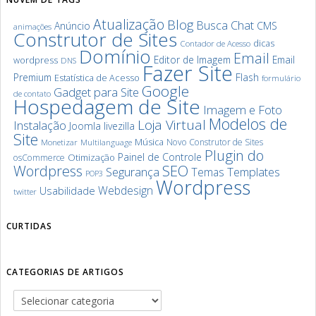
Atualização
Blog
Chat
Busca
Anúncio
CMS
animações
Construtor de Sites
dicas
Contador de Acesso
Domínio
Email
Editor de Imagem
Email
wordpress
DNS
Fazer Site
Premium
Flash
Estatística de Acesso
formulário
Google
Gadget para Site
de contato
Hospedagem de Site
Imagem e Foto
Modelos de
Loja Virtual
Instalação
Joomla
livezilla
Site
Música
Novo Construtor de Sites
Monetizar
Multilanguage
Plugin do
Painel de Controle
Otimização
osCommerce
SEO
Wordpress
Segurança
Templates
Temas
POP3
Wordpress
Webdesign
Usabilidade
twitter
CURTIDAS
CATEGORIAS DE ARTIGOS