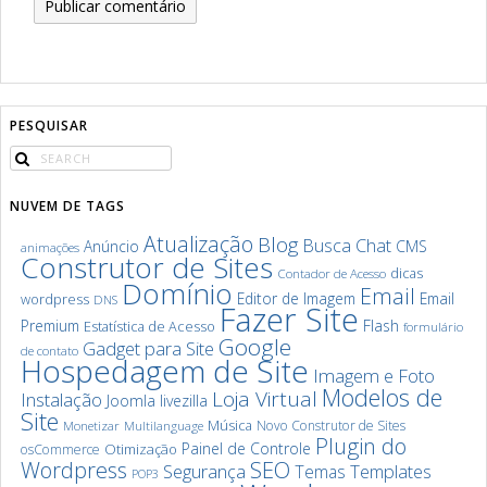
PESQUISAR
NUVEM DE TAGS
Atualização
Blog
Chat
Busca
Anúncio
CMS
animações
Construtor de Sites
dicas
Contador de Acesso
Domínio
Email
Editor de Imagem
Email
wordpress
DNS
Fazer Site
Premium
Flash
Estatística de Acesso
formulário
Google
Gadget para Site
de contato
Hospedagem de Site
Imagem e Foto
Modelos de
Loja Virtual
Instalação
Joomla
livezilla
Site
Música
Novo Construtor de Sites
Monetizar
Multilanguage
Plugin do
Painel de Controle
Otimização
osCommerce
SEO
Wordpress
Segurança
Templates
Temas
POP3