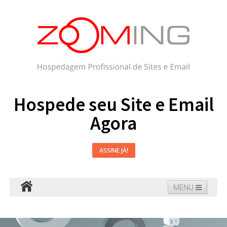
Hospede seu Site e Email
Agora
ASSINE JÁ!
MENU
Hospedagem
Email
WordPress
Faça seu Site
Domínios
Blog
Suporte