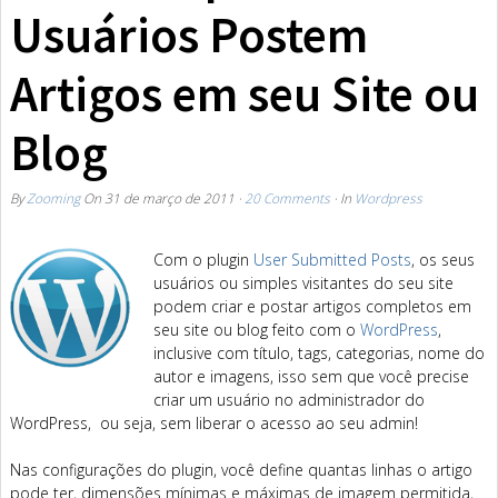
Usuários Postem
Artigos em seu Site ou
Blog
By
Zooming
On
31 de março de 2011
·
20 Comments
· In
Wordpress
Com o plugin
User Submitted Posts
, os seus
usuários ou simples visitantes do seu site
podem criar e postar artigos completos em
seu site ou blog feito com o
WordPress
,
inclusive com título, tags, categorias, nome do
autor e imagens, isso sem que você precise
criar um usuário no administrador do
WordPress, ou seja, sem liberar o acesso ao seu admin!
Nas configurações do plugin, você define quantas linhas o artigo
pode ter, dimensões mínimas e máximas de imagem permitida,