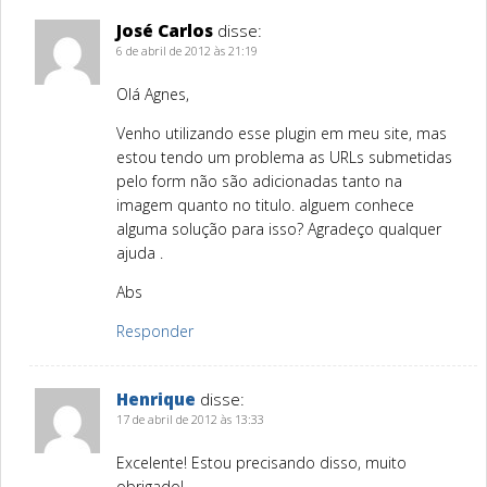
José Carlos
disse:
6 de abril de 2012 às 21:19
Olá Agnes,
Venho utilizando esse plugin em meu site, mas
estou tendo um problema as URLs submetidas
pelo form não são adicionadas tanto na
imagem quanto no titulo. alguem conhece
alguma solução para isso? Agradeço qualquer
ajuda .
Abs
Responder
Henrique
disse:
17 de abril de 2012 às 13:33
Excelente! Estou precisando disso, muito
obrigado!