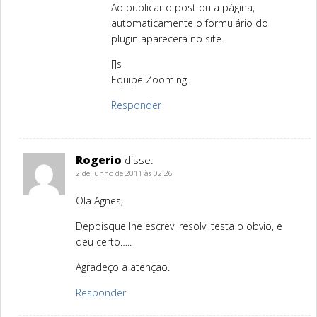
Ao publicar o post ou a página,
automaticamente o formulário do
plugin aparecerá no site.
[]s
Equipe Zooming.
Responder
Rogerio
disse:
2 de junho de 2011 às 02:26
Ola Agnes,
Depoisque lhe escrevi resolvi testa o obvio, e
deu certo…..
Agradeço a atençao.
Responder