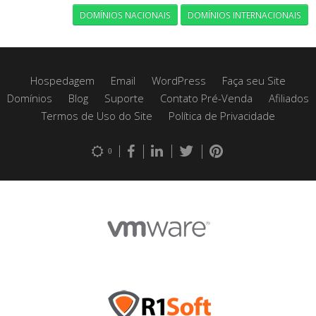
DOMÍNIOS NACIONAIS
DOMÍNIOS INTERNACIONAIS
Hospedagem
Email
WordPress
Faça seu Site
Domínios
Blog
Suporte
Contato Pré-Venda
Afiliados
Termos de Uso do Site
Política de Privacidade
0