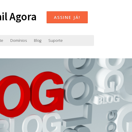
il Agora
ASSINE JÁ!
te
Domínios
Blog
Suporte