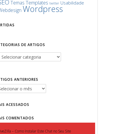
SEO
Templates
Temas
Usabilidade
twitter
Wordpress
Webdesign
URTIDAS
ATEGORIAS DE ARTIGOS
RTIGOS ANTERIORES
AIS ACESSADOS
AIS COMENTADOS
iveZilla – Como Instalar Este Chat no Seu Site