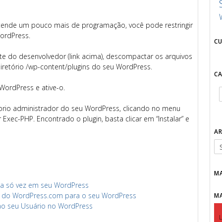
tende um pouco mais de programação, você pode restringir
ordPress.
C
site do desenvolvedor (link acima), descompactar os arquivos
iretório /wp-content/plugins do seu WordPress.
C
WordPress e ative-o.
óprio administrador do seu WordPress, clicando no menu
Exec-PHP. Encontrado o plugin, basta clicar em “Instalar” e
A
M
uma só vez em seu WordPress
ios do WordPress.com para o seu WordPress
M
ao seu Usuário no WordPress
L