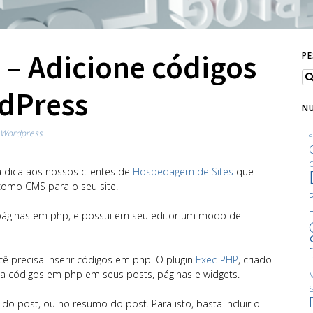
 – Adicione códigos
P
dPress
N
Wordpress
C
a dica aos nossos clientes de
Hospedagem de Sites
que
omo CMS para o seu site.
páginas em php, e possui em seu editor um modo de
ê precisa inserir códigos em php. O plugin
Exec-PHP
, criado
l
a códigos em php em seus posts, páginas e widgets.
M
S
o post, ou no resumo do post. Para isto, basta incluir o