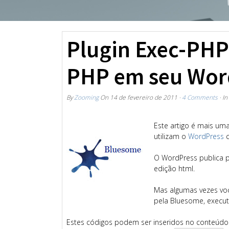
Plugin Exec-PHP
PHP em seu Wor
By
Zooming
On
14 de fevereiro de 2011
·
4 Comments
· In
Este artigo é mais um
utilizam o
WordPress
c
O WordPress publica 
edição html.
Mas algumas vezes voc
pela Bluesome, execut
Estes códigos podem ser inseridos no conteúdo d