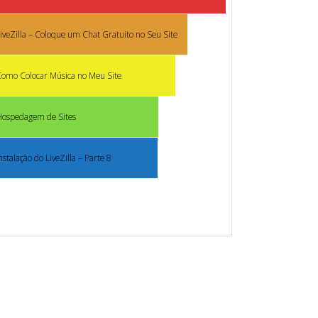
iveZilla – Coloque um Chat Gratuito no Seu Site
omo Colocar Música no Meu Site
Hospedagem de Sites
nstalação do LiveZilla – Parte 8