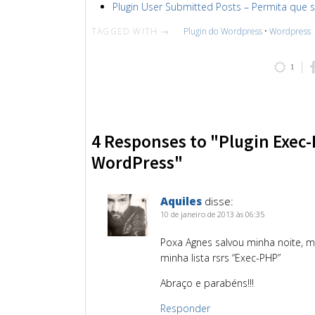
Plugin User Submitted Posts – Permita que 
TAGGED WITH →
Plugin do Wordpress
•
Wordpress
1
4 Responses to "Plugin Exec
WordPress"
Aquiles
disse:
10 de janeiro de 2013 às 06:35
Poxa Agnes salvou minha noite, m
minha lista rsrs “Exec-PHP”
Abraço e parabéns!!!
Responder