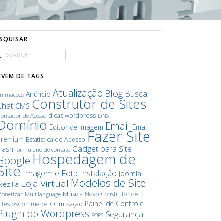
ESQUISAR
UVEM DE TAGS
Atualização
Blog
Busca
Anúncio
animações
Construtor de Sites
Chat
CMS
dicas wordpress
ontador de Acesso
DNS
Domínio
Email
Editor de Imagem
Email
Fazer Site
Premium
Estatística de Acesso
Gadget para Site
Flash
formulário de contato
Hospedagem de
Google
Site
Imagem e Foto
Instalação
Joomla
Modelos de Site
Loja Virtual
ivezilla
Música
Novo Construtor de
onetizar
Multilanguage
Painel de Controle
Otimização
ites
osCommerce
Plugin do Wordpress
Segurança
POP3