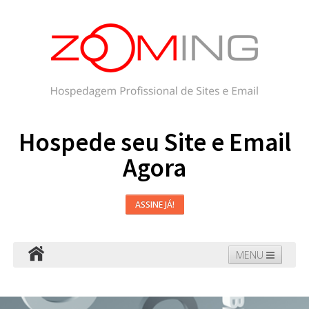
Hospede seu Site e Email
Agora
ASSINE JÁ!
MENU
Hospedagem
Email
WordPress
Faça seu Site
Domínios
Blog
Suporte