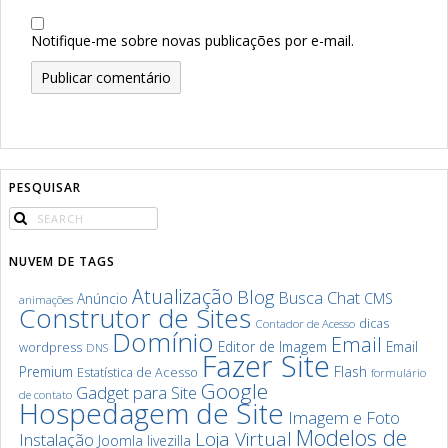
Notifique-me sobre novas publicações por e-mail.
PESQUISAR
NUVEM DE TAGS
Atualização
Blog
Chat
Busca
Anúncio
CMS
animações
Construtor de Sites
dicas
Contador de Acesso
Domínio
Email
Editor de Imagem
Email
wordpress
DNS
Fazer Site
Premium
Flash
Estatística de Acesso
formulário
Google
Gadget para Site
de contato
Hospedagem de Site
Imagem e Foto
Modelos de
Loja Virtual
Instalação
Joomla
livezilla