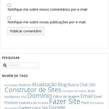
Notifique-me sobre novos comentários por e-mail.
Notifique-me sobre novas publicações por e-mail.
PESQUISAR
NUVEM DE TAGS
Atualização
Blog
Chat
Busca
Anúncio
CMS
animações
Construtor de Sites
dicas
Contador de Acesso
Domínio
Email
Editor de Imagem
Email
wordpress
DNS
Fazer Site
Premium
Flash
Estatística de Acesso
formulário
Google
Gadget para Site
de contato