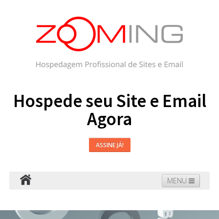
Hospede seu Site e Email
Agora
ASSINE JÁ!
MENU
Hospedagem
Email
WordPress
Faça seu Site
Domínios
Blog
Suporte