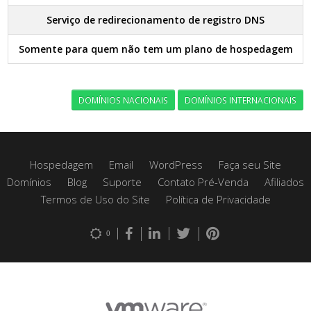
Serviço de redirecionamento de registro DNS
Somente para quem não tem um plano de hospedagem
DOMÍNIOS NACIONAIS
DOMÍNIOS INTERNACIONAIS
Hospedagem
Email
WordPress
Faça seu Site
Domínios
Blog
Suporte
Contato Pré-Venda
Afiliados
Termos de Uso do Site
Política de Privacidade
0