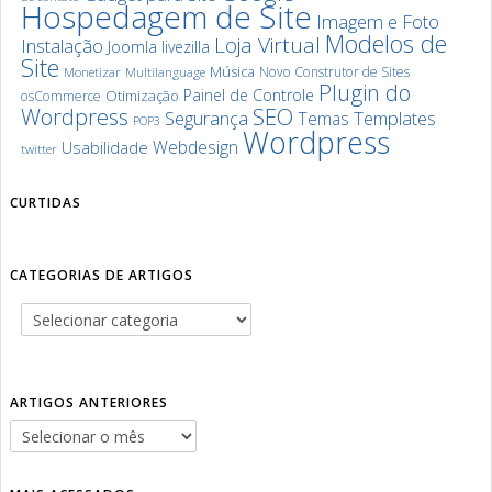
Hospedagem de Site
Imagem e Foto
Modelos de
Loja Virtual
Instalação
Joomla
livezilla
Site
Música
Novo Construtor de Sites
Monetizar
Multilanguage
Plugin do
Painel de Controle
Otimização
osCommerce
SEO
Wordpress
Segurança
Templates
Temas
POP3
Wordpress
Webdesign
Usabilidade
twitter
CURTIDAS
CATEGORIAS DE ARTIGOS
ARTIGOS ANTERIORES