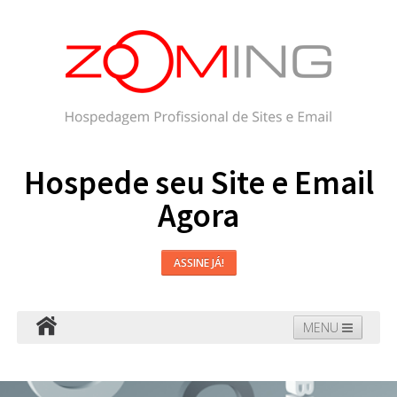
Hospede seu Site e Email
Agora
ASSINE JÁ!
MENU
Hospedagem
Email
WordPress
Faça seu Site
Domínios
Blog
Suporte