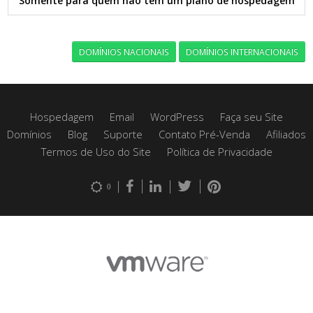
Somente para quem não tem um plano de hospedagem
DOMÍNIOS NACIONAIS
DOMÍNIOS INTERNACIONAIS
Hospedagem
Email
WordPress
Faça seu Site
Domínios
Blog
Suporte
Contato Pré-Venda
Afiliados
Termos de Uso do Site
Política de Privacidade
0