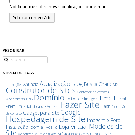
Notifique-me sobre novas publicações por e-mail.
PESQUISAR
NUVEM DE TAGS
Atualização
Blog
Chat
Busca
Anúncio
CMS
animações
Construtor de Sites
dicas
Contador de Acesso
Domínio
Email
Editor de Imagem
Email
wordpress
DNS
Fazer Site
Premium
Flash
Estatística de Acesso
formulário
Google
Gadget para Site
de contato
Hospedagem de Site
Imagem e Foto
Modelos de
Loja Virtual
Instalação
Joomla
livezilla
Site
Música
Novo Construtor de Sites
Monetizar
Multilanguage