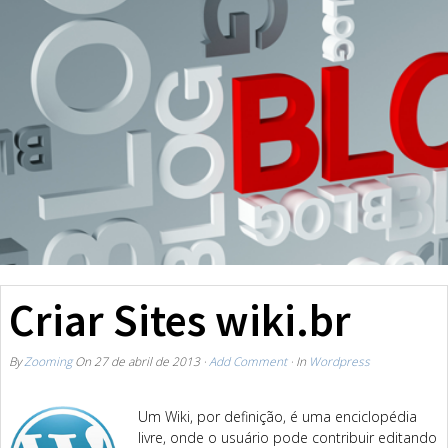
Criar Sites wiki.br
By
Zooming
On
27 de abril de 2013
·
Add Comment
· In
Wordpress
Um Wiki, por definição, é uma enciclopédia
livre, onde o usuário pode contribuir editando