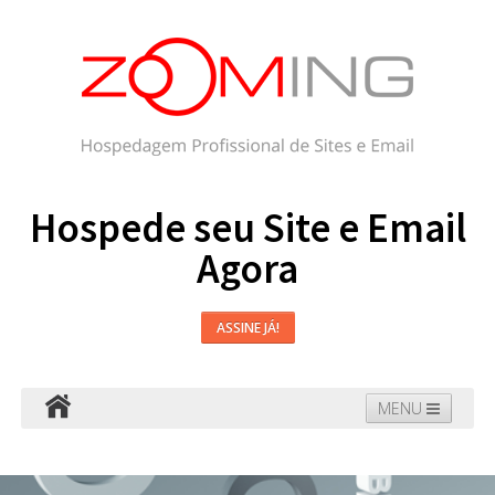
Hospede seu Site e Email
Agora
ASSINE JÁ!
MENU
Hospedagem
Email
WordPress
Faça seu Site
Domínios
Blog
Suporte