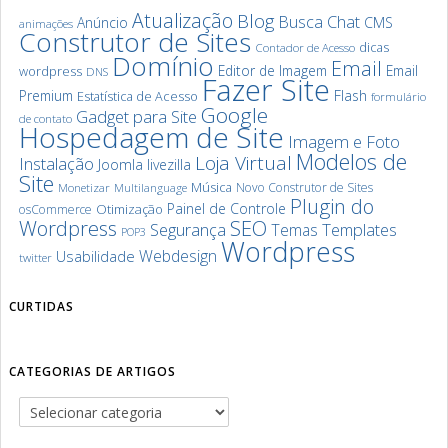
Atualização
Blog
Chat
Busca
Anúncio
CMS
animações
Construtor de Sites
dicas
Contador de Acesso
Domínio
Email
Editor de Imagem
Email
wordpress
DNS
Fazer Site
Premium
Flash
Estatística de Acesso
formulário
Google
Gadget para Site
de contato
Hospedagem de Site
Imagem e Foto
Modelos de
Loja Virtual
Instalação
Joomla
livezilla
Site
Música
Novo Construtor de Sites
Monetizar
Multilanguage
Plugin do
Painel de Controle
Otimização
osCommerce
SEO
Wordpress
Segurança
Templates
Temas
POP3
Wordpress
Webdesign
Usabilidade
twitter
CURTIDAS
CATEGORIAS DE ARTIGOS