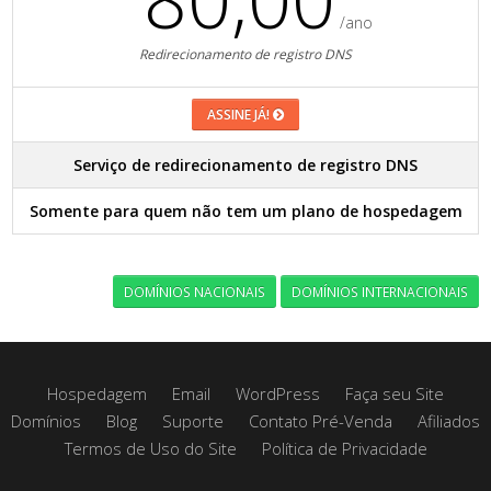
/ano
Redirecionamento de registro DNS
ASSINE JÁ!
Serviço de redirecionamento de registro DNS
Somente para quem não tem um plano de hospedagem
DOMÍNIOS NACIONAIS
DOMÍNIOS INTERNACIONAIS
Hospedagem
Email
WordPress
Faça seu Site
Domínios
Blog
Suporte
Contato Pré-Venda
Afiliados
Termos de Uso do Site
Política de Privacidade