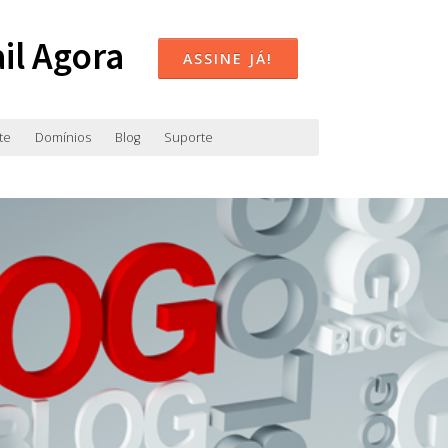
il Agora
ASSINE JÁ!
te
Domínios
Blog
Suporte