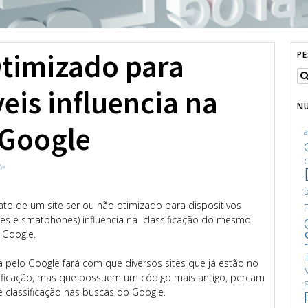
Otimizado para
P
eis influencia na
N
 Google
C
le
ato de um site ser ou não otimizado para dispositivos
ares e smatphones) influencia na classificação do mesmo
 Google.
l
a pelo Google fará com que diversos sites que já estão no
M
ificação, mas que possuem um código mais antigo, percam
S
e classificação nas buscas do Google.