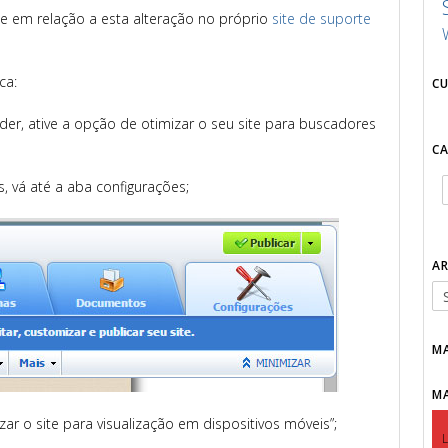
le em relação a esta alteração no próprio
site de suporte
ca:
C
lder, ative a opção de otimizar o seu site para buscadores
C
, vá até a aba configurações;
A
M
M
r o site para visualização em dispositivos móveis”;
L