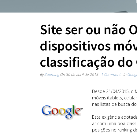
Site ser ou não 
dispositivos móv
classificação do
By
Zooming
On
30 de abril de 2015
·
1 Comment
· In
Goog
Desde 21/04/2015, o f
móveis (tablets, celul
nas listas de busca do
Esta exigência adotad
ar com uma boa class
posições no ranking d