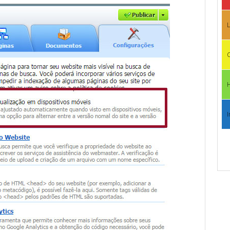
L
C
I