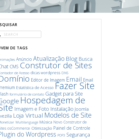
ESQUISAR
UVEM DE TAGS
Atualização
Blog
Busca
Anúncio
animações
Construtor de Sites
Chat
CMS
dicas wordpress
ontador de Acesso
DNS
Domínio
Email
Editor de Imagem
Email
Fazer Site
Premium
Estatística de Acesso
Gadget para Site
Flash
formulário de contato
Hospedagem de
Google
Site
Imagem e Foto
Instalação
Joomla
Modelos de Site
Loja Virtual
ivezilla
Música
Novo Construtor de
onetizar
Multilanguage
Painel de Controle
Otimização
ites
osCommerce
Plugin do Wordpress
Segurança
POP3