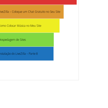
iveZilla – Coloque um Chat Gratuito no Seu Site
omo Colocar Música no Meu Site
Hospedagem de Sites
nstalação do LiveZilla – Parte 8