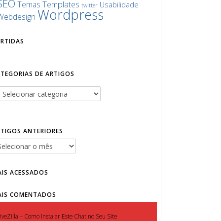
SEO
Templates
Temas
Usabilidade
twitter
Wordpress
Webdesign
URTIDAS
ATEGORIAS DE ARTIGOS
RTIGOS ANTERIORES
AIS ACESSADOS
AIS COMENTADOS
iveZilla – Como Instalar Este Chat no Seu Site