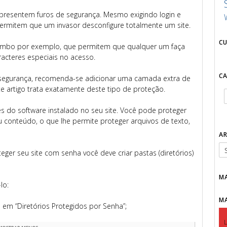
esentem furos de segurança. Mesmo exigindo login e
ermitem que um invasor desconfigure totalmente um site.
C
Mambo por exemplo, que permitem que qualquer um faça
acteres especiais no acesso.
C
e segurança, recomenda-se adicionar uma camada extra de
e artigo trata exatamente deste tipo de proteção.
s do software instalado no seu site. Você pode proteger
 conteúdo, o que lhe permite proteger arquivos de texto,
A
eger seu site com senha você deve criar pastas (diretórios)
M
lo:
M
 em “Diretórios Protegidos por Senha”;
L