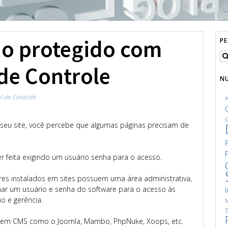
io protegido com
P
de Controle
N
l de Controle
C
r seu site, você percebe que algumas páginas precisam de
r feita exigindo um usuário senha para o acesso.
ares instalados em sites possuem uma área administrativa,
ar um usuário e senha do software para o acesso às
l
o e gerência.
M
S
 em CMS como o Joomla, Mambo, PhpNuke, Xoops, etc.