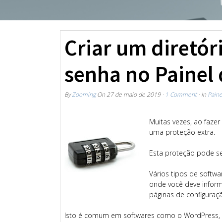
Criar um diretór
senha no Painel 
By
Zooming
On
27 de maio de 2019
·
1 Comment
· In
Paine
Muitas vezes, ao faze
uma proteção extra.
Esta proteção pode se
Vários tipos de softw
onde você deve inform
páginas de configuraçã
Isto é comum em softwares como o WordPress,