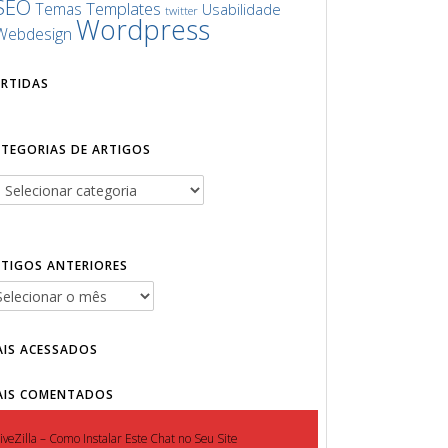
SEO
Templates
Temas
Usabilidade
twitter
Wordpress
Webdesign
URTIDAS
ATEGORIAS DE ARTIGOS
RTIGOS ANTERIORES
AIS ACESSADOS
AIS COMENTADOS
iveZilla – Como Instalar Este Chat no Seu Site