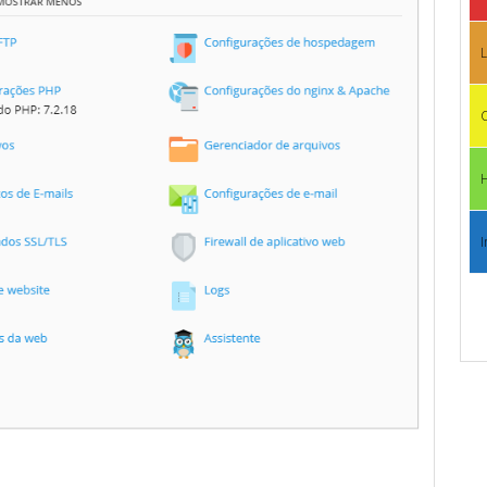
L
C
I