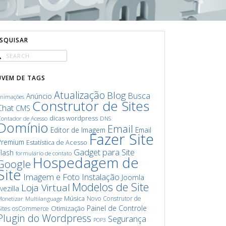
ESQUISAR
UVEM DE TAGS
Atualização
Blog
Busca
Anúncio
animações
Construtor de Sites
Chat
CMS
dicas wordpress
ontador de Acesso
DNS
Domínio
Email
Editor de Imagem
Email
Fazer Site
Premium
Estatística de Acesso
Gadget para Site
Flash
formulário de contato
Hospedagem de
Google
Site
Imagem e Foto
Instalação
Joomla
Modelos de Site
Loja Virtual
ivezilla
Música
Novo Construtor de
onetizar
Multilanguage
Painel de Controle
Otimização
ites
osCommerce
Plugin do Wordpress
Segurança
POP3