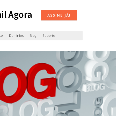
il Agora
ASSINE JÁ!
te
Domínios
Blog
Suporte