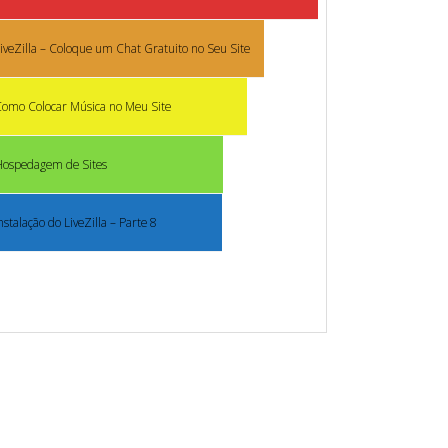
iveZilla – Coloque um Chat Gratuito no Seu Site
omo Colocar Música no Meu Site
Hospedagem de Sites
nstalação do LiveZilla – Parte 8