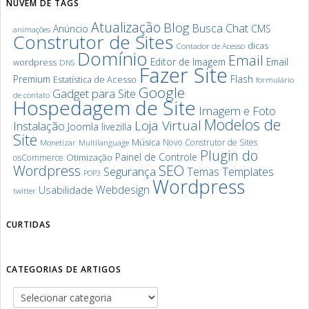
NUVEM DE TAGS
Atualização
Blog
Chat
Busca
Anúncio
CMS
animações
Construtor de Sites
dicas
Contador de Acesso
Domínio
Email
Editor de Imagem
Email
wordpress
DNS
Fazer Site
Premium
Flash
Estatística de Acesso
formulário
Google
Gadget para Site
de contato
Hospedagem de Site
Imagem e Foto
Modelos de
Loja Virtual
Instalação
Joomla
livezilla
Site
Música
Novo Construtor de Sites
Monetizar
Multilanguage
Plugin do
Painel de Controle
Otimização
osCommerce
SEO
Wordpress
Segurança
Templates
Temas
POP3
Wordpress
Webdesign
Usabilidade
twitter
CURTIDAS
CATEGORIAS DE ARTIGOS