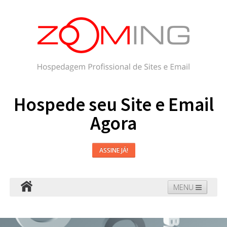
Hospede seu Site e Email
Agora
ASSINE JÁ!
MENU
Hospedagem
Email
WordPress
Faça seu Site
Domínios
Blog
Suporte