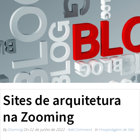
Sites de arquitetura
na Zooming
By
Zooming
On
22 de junho de 2022
·
Add Comment
· In
Hospedagem de Site