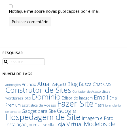
Notifique-me sobre novas publicações por e-mail.
PESQUISAR
NUVEM DE TAGS
Atualização
Blog
Chat
Busca
Anúncio
CMS
animações
Construtor de Sites
dicas
Contador de Acesso
Domínio
Email
Editor de Imagem
Email
wordpress
DNS
Fazer Site
Premium
Flash
Estatística de Acesso
formulário
Google
Gadget para Site
de contato
Hospedagem de Site
Imagem e Foto
Modelos de
Loja Virtual
Instalação
Joomla
livezilla