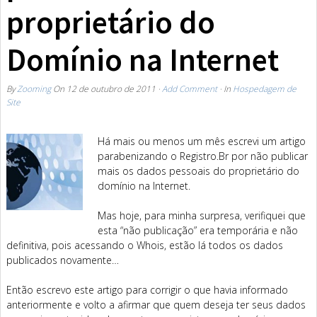
proprietário do
Domínio na Internet
By
Zooming
On
12 de outubro de 2011
·
Add Comment
· In
Hospedagem de
Site
Há mais ou menos um mês escrevi um artigo
parabenizando o Registro.Br por não publicar
mais os dados pessoais do proprietário do
domínio na Internet.
Mas hoje, para minha surpresa, verifiquei que
esta “não publicação” era temporária e não
definitiva, pois acessando o Whois, estão lá todos os dados
publicados novamente…
Então escrevo este artigo para corrigir o que havia informado
anteriormente e volto a afirmar que quem deseja ter seus dados