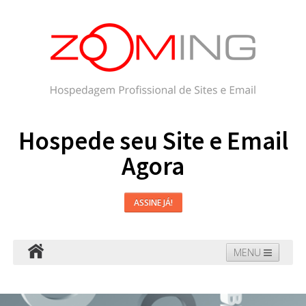
Hospede seu Site e Email
Agora
ASSINE JÁ!
MENU
Hospedagem
Email
WordPress
Faça seu Site
Domínios
Blog
Suporte